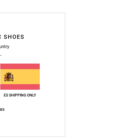
Deta
Chino
C SHOES
Style
untry
Caract
T
C
B
D
ES SHIPPING ONLY
B
Do
IES
C
T
R