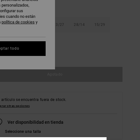
s personalizados,
onfigurar sus
kies cuando no están
a
política de cookies
y
8
25/10
26/12
13/27
28/14
15/29
16
eptar todo
r guía de tallas
Agotado
 artículo se encuentra fuera de stock.
rar otras opciones
Ver disponibilidad en tienda
Seleccione una talla