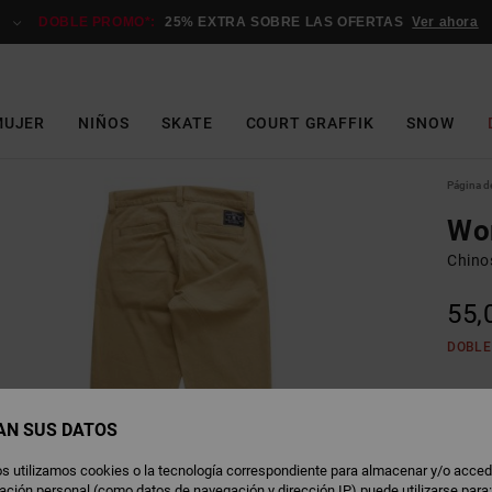
DOBLE PROMO*:
25% EXTRA SOBRE LAS OFERTAS
Ver ahora
MUJER
NIÑOS
SKATE
COURT GRAFFIK
SNOW
Página de
Wo
Chino
55,
DOBLE
I
Color
AN SUS DATOS
s utilizamos cookies o la tecnología correspondiente para almacenar y/o acced
rmación personal (como datos de navegación y dirección IP) puede utilizarse para