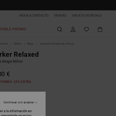
AYUDA & CONTACTO
TIENDAS
TARJETA DE REGALO
DOBLE PROMO
 inicio
Niños
Ropa
Vaqueros, Pantalones y Shorts
rker Relaxed
s Beige Niños
00 €
 PROMO -25% EXTRA
ncense
Continuar sin aceptar
er a la información en
: presentarle anuncios