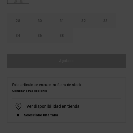
Bolsos &
respuestas a
Mochilas
las
preguntas
más
28
30
31
32
33
Carteras
frecuentes y
accede a
34
36
38
nuestro
formulario
de contacto.
Consultar
Agotado
las FAQ
Este artículo se encuentra fuera de stock.
Comprar otras opciones
Ver disponibilidad en tienda
Seleccione una talla