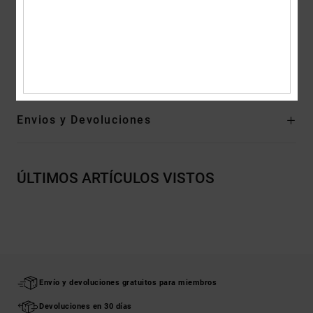
Longitud del tiro 25 cm
Longitud:
52 cm de longitud
Composición
[Tejido principal] 99% algodón, 1% elastano
Envios y Devoluciones
ÚLTIMOS ARTÍCULOS VISTOS
Envío y devoluciones gratuitos para miembros
Devoluciones en 30 días