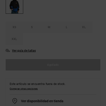
Bolsos &
respuestas a
Mochilas
las
preguntas
más
Carteras
frecuentes y
accede a
XS
S
M
L
XL
nuestro
formulario
de contacto.
XXL
Consultar
las FAQ
Ver guía de tallas
Agotado
Este artículo se encuentra fuera de stock.
Comprar otras opciones
Ver disponibilidad en tienda