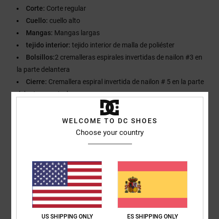
Corte:
Corte regular
Cuello:
cuello alto
Mangas:
Mangas largas
tejido interior:
tejido interior de malla de poliéster
Bolsillos:
2 cremalleras espirales invertidas de nailon #3 en
la parte delantera
Cierre:
Cremallera espiral invertida de nailon # 5 en la parte
delantera central
Marca:
Parche de silicona DC en el pecho
Etiqueta de tela No94 en la espalda
WELCOME TO DC SHOES
Otras características:
Cordón elástico en la cintura con
Choose your country
bloqueo en ambos lados
Composición
[Tejido principal] 100% poliéster
Envios y Devoluciones
US SHIPPING ONLY
ES SHIPPING ONLY