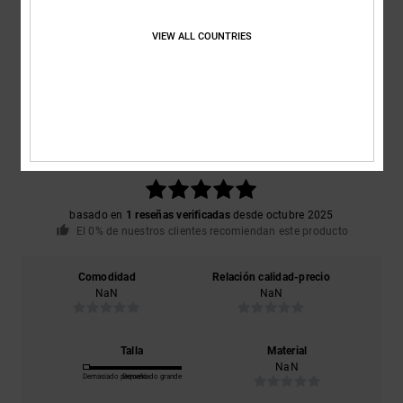
VIEW ALL COUNTRIES
Reseñas de los clientes
Puntuación media
5.0
/5
basado en
1 reseñas verificadas
desde octubre 2025
El 0% de nuestros clientes recomiendan este producto
Comodidad
Relación calidad-precio
NaN
NaN
Talla
Material
NaN
Demasiado pequeño
Demasiado grande