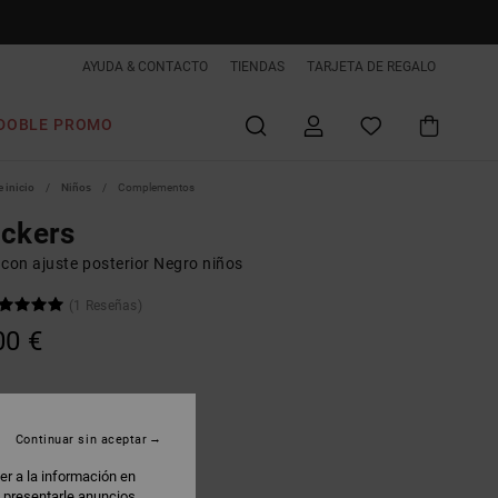
AYUDA & CONTACTO
TIENDAS
TARJETA DE REGALO
DOBLE PROMO
 inicio
Niños
Complementos
ckers
 con ajuste posterior Negro niños
(1 Reseñas)
00 €
lack
Continuar sin aceptar
er a la información en
: presentarle anuncios