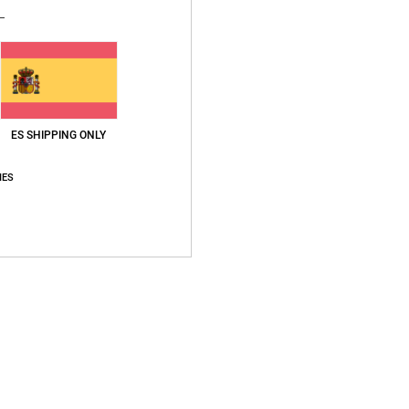
Envi
ES SHIPPING ONLY
Puntuación media
IES
5.0
/5
basado en
1 reseñas verificadas
desde junio 2026
El 100% de nuestros clientes recomiendan este producto
lación calidad-precio
Talla
Material
5.0
5.0
Demasiado pequeño
Demasiado grande