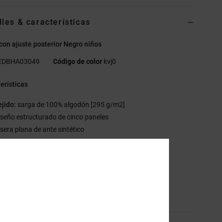
lles & características
con ajuste posterior Negro niños
EDBHA03049
Código de color
kvj0
erísticas
ejido:
sarga de 100% algodón [295 g/m2]
iseño estructurado de cinco paneles
isera plana de ante sintético
ierre trasero
rche frontal de piel sintética
etalle DC
sición
[Tejido principal] 100% algodón