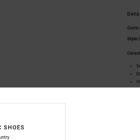
Deta
Gorra 
Style
Caract
T
D
V
C
Pa
D
Compo
C SHOES
untry