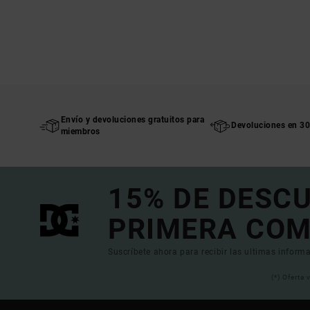
Envío y devoluciones gratuitos para
Devoluciones en 30
miembros
15% DE DESC
PRIMERA COM
Suscríbete ahora para recibir las ultimas informa
(*) Oferta