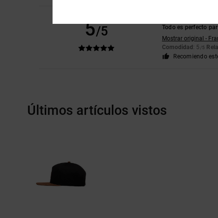
Julien
13. junio 202
5
/5
Todo es perfecto pa
Mostrar original - Fr
Comodidad
: 5
Rela
/5
Recomiendo est
Últimos artículos vistos