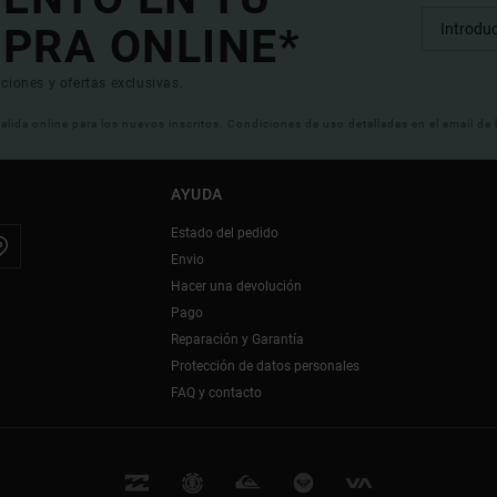
PRA ONLINE*
ciones y ofertas exclusivas.
 valida online para los nuevos inscritos. Condiciones de uso detalladas en el email de
AYUDA
Estado del pedido
Envio
Hacer una devolución
Pago
Reparación y Garantía
Protección de datos personales
FAQ y contacto