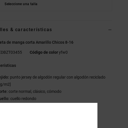
Seleccione una talla
lles & características
ta de manga corta Amarillo Chicos 8-16
EDBZT03455
Código de color
yfw0
erísticas
ejido:
punto jersey de algodón regular con algodón reciclado
 g/m2]
orte:
corte normal, clásico, cómodo
uello:
cuello redondo
stampado de plastisol en la parte frontal
tiqueta serigrafiada
iqueta vertical de clip en el bajo