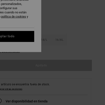
s personalizados,
usky Citron
onfigurar sus
kies cuando no están
a
política de cookies
y
eptar todo
S
10/S
12/M
14/L
16/XL
r guía de tallas
Agotado
 artículo se encuentra fuera de stock.
rar otras opciones
Ver disponibilidad en tienda