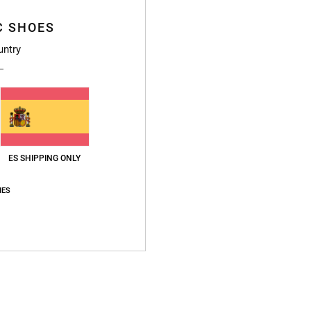
Compo
C SHOES
untry
Envi
ES SHIPPING ONLY
IES