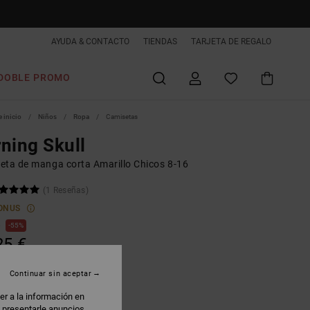
AYUDA & CONTACTO
TIENDAS
TARJETA DE REGALO
DOBLE PROMO
 inicio
Niños
Ropa
Camisetas
ning Skull
eta de manga corta Amarillo Chicos 8-16
(1 Reseñas)
ONUS
€
55%
25 €
AS
Continuar sin aceptar
 PROMO -25% EXTRA
er a la información en
: presentarle anuncios