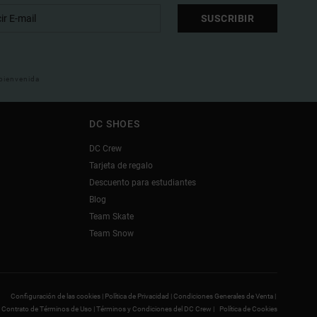
SUSCRIBIR
 bienvenida
DC SHOES
DC Crew
Tarjeta de regalo
Descuento para estudiantes
Blog
Team Skate
Team Snow
Configuración de las cookies |
Política de Privacidad |
Condiciones Generales de Venta |
Contrato de Términos de Uso |
Términos y Condiciones del DC Crew |
Política de Cookies