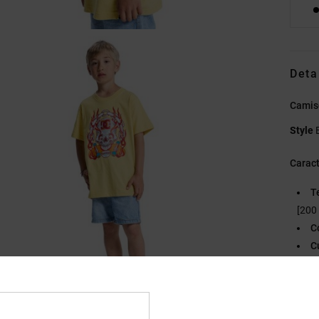
Deta
Camise
Style
Caract
T
[200
C
C
E
E
Et