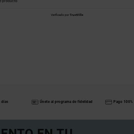
e producto
Verificado por
TrustVille
 días
Únete al programa de fidelidad
Pago 100% 
UENTO EN TU