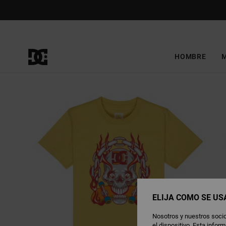
Pasar
a
la
información
del
producto
HOMBRE
ELIJA CÓMO SE US
Nosotros y nuestros socio
el dispositivo. Esta info