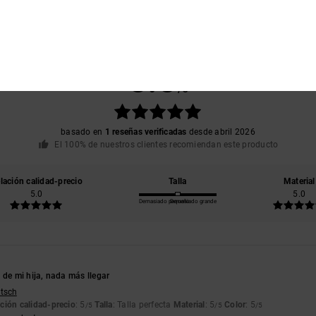
Puntuación media
5.0
/5
basado en
1 reseñas verificadas
desde abril 2026
El 100% de nuestros clientes recomiendan este producto
lación calidad-precio
Talla
Material
5.0
5.0
Demasiado pequeño
Demasiado grande
 de mi hija, nada más llegar
utsch
ción calidad-precio
: 5
Talla
: Talla perfecta
Material
: 5
Color
: 5
/5
/5
/5