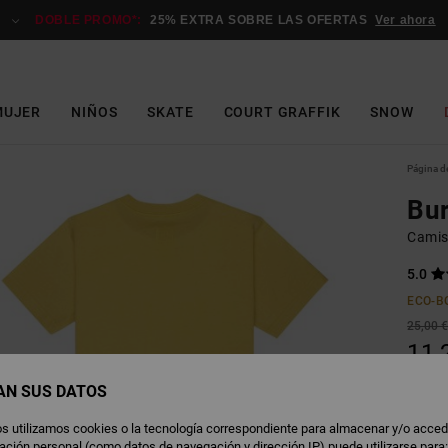
DOBLE PROMO*:
25% EXTRA SOBRE LAS OFERTAS
Ver ahora
MUJER
NIÑOS
SKATE
COURT GRAFFIK
SNOW
Página de
Bur
Camis
5.0
ECO-B
25,00 
11,
OFERT
AN SUS DATOS
DOBLE
s utilizamos cookies o la tecnología correspondiente para almacenar y/o acced
rmación personal (como datos de navegación y dirección IP) puede utilizarse para