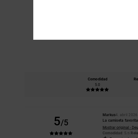
Comodidad
Re
5.0
Markus
4. abril 2026
5
/5
La camiseta favorita
Mostrar original - De
Comodidad
: 5
Rela
/5