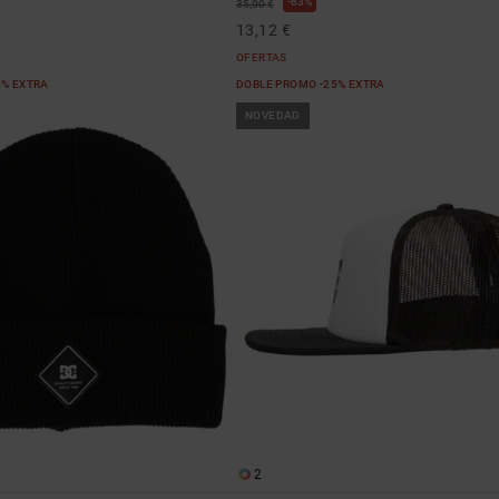
63%
35,00 €
13,12 €
OFERTAS
5% EXTRA
DOBLE PROMO -25% EXTRA
NOVEDAD
2