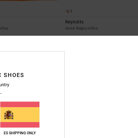
1
Reynotts
niños
Gorra Negro niños
25,00 €
5% EXTRA
NOVEDAD
C SHOES
untry
ES SHIPPING ONLY