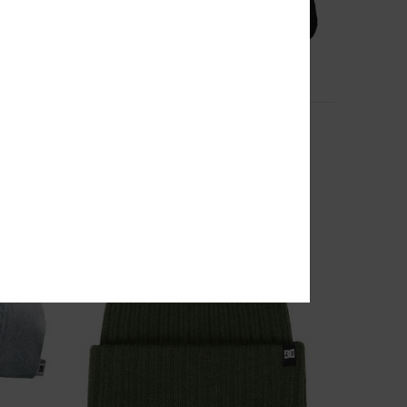
2
DC Star
Gorra Negro niños
25,00 €
NOVEDAD