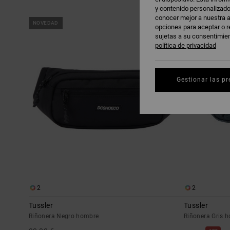
y contenido personalizado
conocer mejor a nuestra a
Saltar
Ir
NOVEDAD
a
a
opciones para aceptar o r
criterios
ordenar
de
por
sujetas a su consentimie
búsqueda
política de privacidad
Gestionar las pr
2
2
Tussler
Tussler
Riñonera Negro hombre
Riñonera Gris 