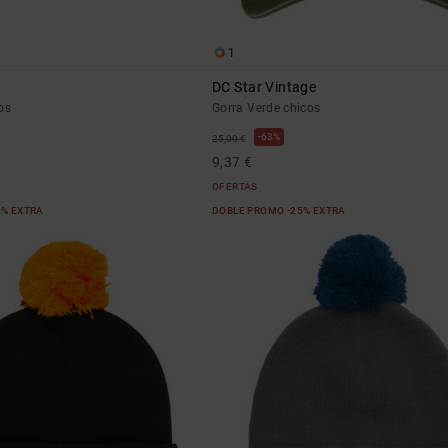
1
DC Star Vintage
os
Gorra Verde chicos
63%
25,00 €
9,37 €
OFERTAS
5% EXTRA
DOBLE PROMO -25% EXTRA