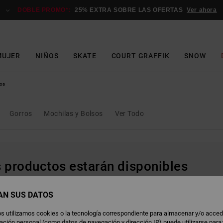
DOBLE PROMO*:
25% EXTRA SOBRE LAS OFERTAS
Ver ahora
MUJER
NIÑOS
SKATE
COURT GRAFFIK
SNOW
os
Gorros
Mochilas y Bolsos
Ver Todo
s productos estarán disponibles
AN SUS DATOS
s utilizamos cookies o la tecnología correspondiente para almacenar y/o acced
rmación personal (como datos de navegación y dirección IP) puede utilizarse para