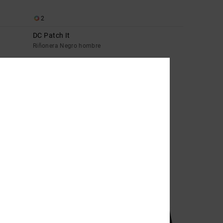
2
DC Patch It
Riñonera Negro hombre
35,00 €
NOVEDAD