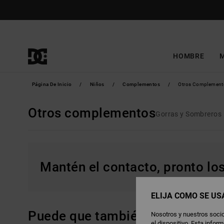
Saltar
a
la
selección
de
la
cuadrícula
de
productos
HOMBRE
Página De Inicio
Niños
Complementos
Otros Complement
Otros complementos
Gorras y Sombreros
Mantén el contacto, pronto lo
ELIJA CÓMO SE US
Puede que también te gusten
Nosotros y nuestros socio
el dispositivo. Esta info