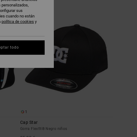
s personalizados,
onfigurar sus
NOVEDAD
kies cuando no están
a
política de cookies
y
eptar todo
1
Cap Star
Gorra Flexfit® Negro niños