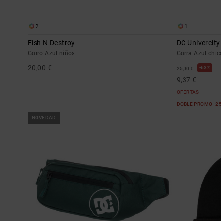
2
1
Fish N Destroy
DC Univercity
Gorro Azul niños
Gorra Azul chic
20,00 €
63%
25,00 €
9,37 €
OFERTAS
DOBLE PROMO -2
NOVEDAD