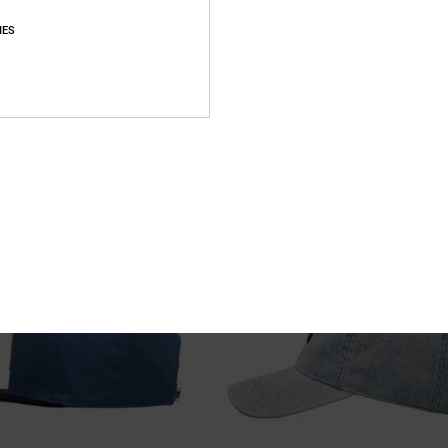
IES
2
e
Gas Station
 Hombre
Gorra trucker Negro niños
25,00 €
NOVEDAD