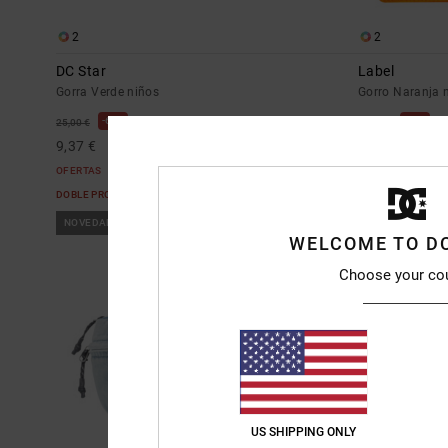
2
2
DC Star
Label
Gorra Verde niños
Gorro Naranja 
63%
63%
25,00 €
25,00 €
9,37 €
9,37 €
OFERTAS
OFERTAS
DOBLE PROMO -25% EXTRA
DOBLE PROMO -2
NOVEDAD
NOVEDAD
WELCOME TO D
Choose your co
US SHIPPING ONLY