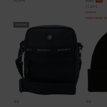
30,00 €
63%
30,00 €
11,25 €
OFERTAS
DOBLE PROMO -2
NOVEDAD
2
2