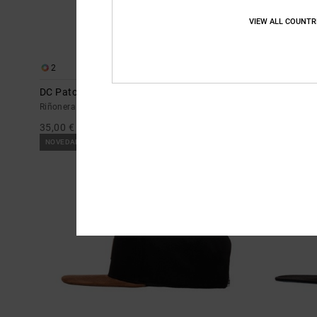
VIEW ALL COUNTR
2
2
DC Patch It
DC Crankcas
Riñonera Azul hombre
Riñonera Beige
35,00 €
35,00 €
NOVEDAD
NOVEDAD