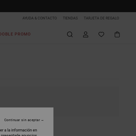
AYUDA & CONTACTO
TIENDAS
TARJETA DE REGALO
DOBLE PROMO
Continuar sin aceptar
er a la información en
: presentarle anuncios