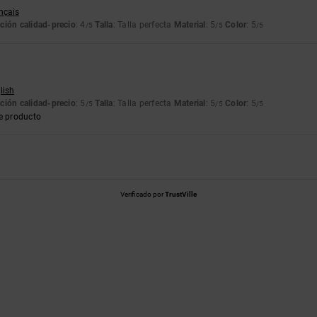
ançais
ción calidad-precio
: 4
Talla
: Talla perfecta
Material
: 5
Color
: 5
/5
/5
/5
lish
ción calidad-precio
: 5
Talla
: Talla perfecta
Material
: 5
Color
: 5
/5
/5
/5
e producto
Verificado por
TrustVille