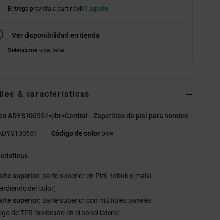
Entrega prevista a partir del
10 agosto
Ver disponibilidad en tienda
Seleccione una talla
lles & características
s ADYS100551</br>Central - Zapatillas de piel para hombre
ADYS100551
Código de color
bkw
erísticas
arte superior:
parte superior en Piel, nobuk o malla
endiendo del color)
arte superior:
parte superior con múltiples paneles
ogo de TPR moldeado en el panel lateral