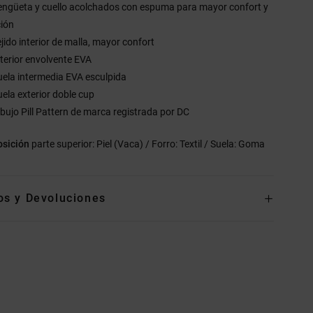
engüeta y cuello acolchados con espuma para mayor confort y
ción
ejido interior de malla, mayor confort
nterior envolvente EVA
uela intermedia EVA esculpida
uela exterior doble cup
ibujo Pill Pattern de marca registrada por DC
sición
parte superior: Piel (Vaca) / Forro: Textil / Suela: Goma
os y Devoluciones