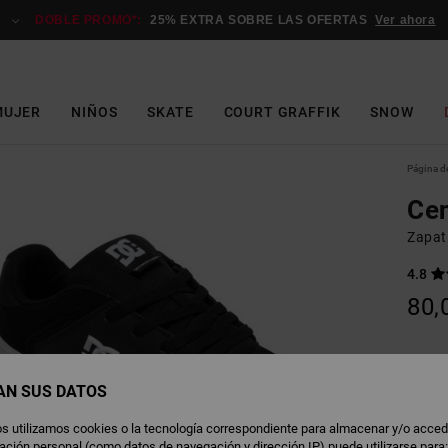
DOBLE PROMO*:
25% EXTRA SOBRE LAS OFERTAS
Ver ahora
MUJER
NIÑOS
SKATE
COURT GRAFFIK
SNOW
Página de
Cen
Zapat
4.8
80,
B
Color
AN SUS DATOS
s utilizamos cookies o la tecnología correspondiente para almacenar y/o acced
rmación personal (como datos de navegación y dirección IP) puede utilizarse para