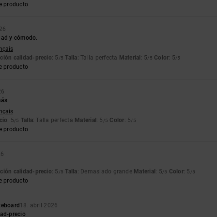
e producto
26
dad y cómodo.
ançais
ción calidad-precio
: 5
Talla
: Talla perfecta
Material
: 5
Color
: 5
/5
/5
/5
e producto
26
más
ançais
cio
: 5
Talla
: Talla perfecta
Material
: 5
Color
: 5
/5
/5
/5
e producto
26
ción calidad-precio
: 5
Talla
: Demasiado grande
Material
: 5
Color
: 5
/5
/5
/5
e producto
teboard
18. abril 2026
dad-precio