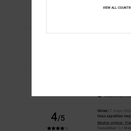
5
/5
Unas zapatillas muy
VIEW ALL COUNTR
Mostrar original - De
Comodidad
: 5
Rela
/5
Recomiendo est
Robert
18. junio 202
5
/5
Unas zapatillas geni
Mostrar original - Du
Comodidad
: 5
Rela
/5
Recomiendo est
Danny
31. mayo 202
5
/5
Inicio
Mostrar original - De
Comodidad
: 5
Rela
/5
Recomiendo est
Olivier
27. mayo 202
4
/5
Unas zapatillas muy
Mostrar original - Fr
Comodidad
: 5
Mate
/5