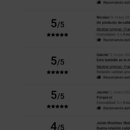
Recomiendo est
Nicolas
16. mayo 20
5
/5
Un producto de cali
Mostrar original - Fr
Comodidad
: 5
Rela
/5
Recomiendo est
Gabriel
13. mayo 20
5
/5
Esto también es lo 
Mostrar original - Fr
Relación calidad-pre
Recomiendo est
5
Jaume
12. mayo 20
/5
Porque si
Comodidad
: 5
Rela
/5
Recomiendo est
4
Julien Moniteur Ska
/5
Buena relación cali