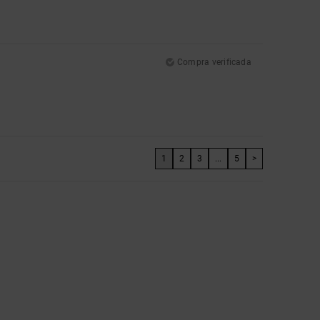
Compra verificada
1
2
3
...
5
>