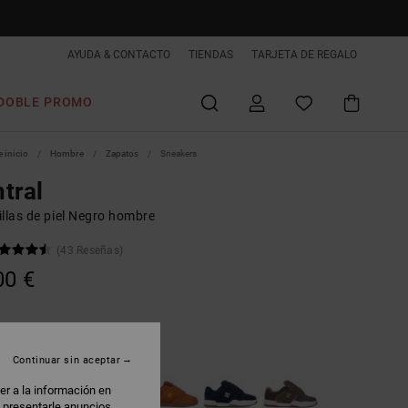
AYUDA & CONTACTO
TIENDAS
TARJETA DE REGALO
DOBLE PROMO
 inicio
Hombre
Zapatos
Sneakers
tral
illas de piel Negro hombre
(43 Reseñas)
00 €
lack/white
Continuar sin aceptar
er a la información en
: presentarle anuncios