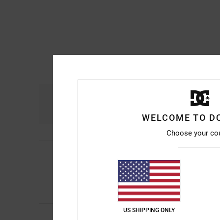
Comodidad
Re
4.8
WELCOME TO D
Choose your co
Encarnacion
6. julio
4
/5
Un zapato bonito y
Mostrar original - Fr
Comodidad
: 4
Rela
/5
Recomiendo est
US SHIPPING ONLY
Ramon
1. julio 2026