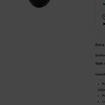
Deta
Dcshoe
Style
Caract
P
(dep
P
L