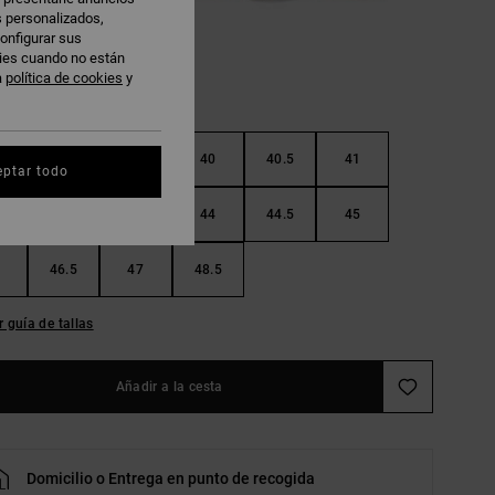
s personalizados,
onfigurar sus
kies cuando no están
a
política de cookies
y
38.5
39
40
40.5
41
eptar todo
42.5
43
44
44.5
45
46.5
47
48.5
r guía de tallas
Añadir a la cesta
Domicilio o Entrega en punto de recogida