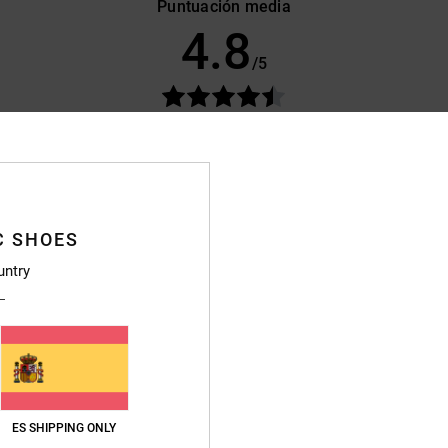
Puntuación media
4.8
/5
basado en
43 reseñas verificadas
desde septiembre 2025
El 86% de nuestros clientes recomiendan este producto
lación calidad-precio
Talla
Material
4.8
4.8
Demasiado pequeño
Demasiado grande
C SHOES
untry
 2026
 cómodo
ançais
ción calidad-precio
: 4
Talla
: Talla perfecta
Material
: 4
Color
: 4
/5
/5
/5
e producto
ES SHIPPING ONLY