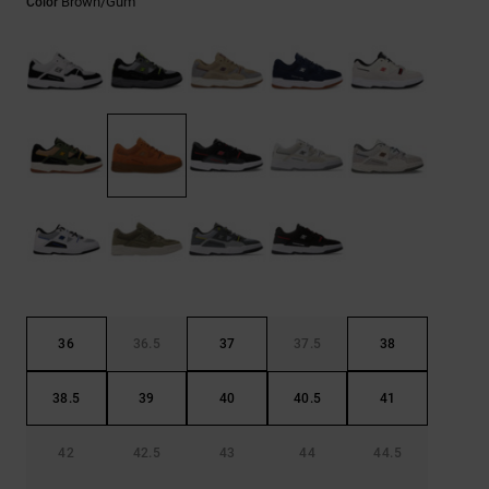
Brown/gum
Color
Bolsos &
respuestas a
Mochilas
las
preguntas
más
Carteras
frecuentes y
accede a
nuestro
formulario
de contacto.
Consultar
las FAQ
36
36.5
37
37.5
38
38.5
39
40
40.5
41
42
42.5
43
44
44.5