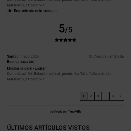
Material
: 5
Color
: 5
/5
/5
Recomiendo este producto
5
/5
Sam
20. mayo 2026
Compra verificada
Buenos zapatos
Mostrar original - English
Comodidad
: 5
Relación calidad-precio
: 4
Talla
: Talla perfecta
/5
/5
Material
: 5
Color
: 5
/5
/5
1
2
3
...
8
>
Verificado por
TrustVille
ÚLTIMOS ARTÍCULOS VISTOS