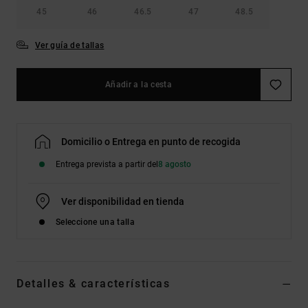
45
46
46.5
47
48.5
Ver guía de tallas
Añadir a la cesta
Domicilio o Entrega en punto de recogida
Entrega prevista a partir del
8 agosto
Ver disponibilidad en tienda
Seleccione una talla
Detalles & características