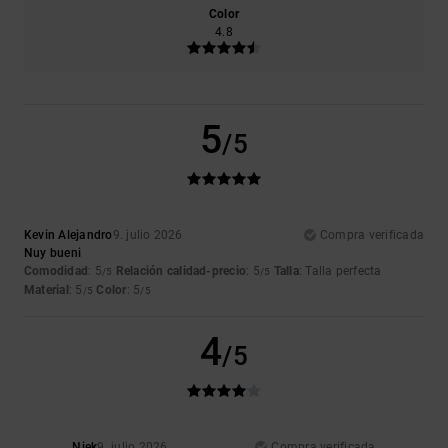
Color
4.8
5
/5
Kevin Alejandro
9. julio 2026
Compra verificada
Nuy bueni
Comodidad
: 5
Relación calidad-precio
: 5
Talla
: Talla perfecta
/5
/5
Material
: 5
Color
: 5
/5
/5
4
/5
Niek
9. julio 2026
Compra verificada