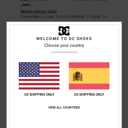
¿Sería
Mostrar original - Dutch
Comodidad
: 3
Talla
: Pequeño
Material
: 5
Color
: 5
/5
/5
/5
5
/5
WELCOME TO DC SHOES
Choose your country
Elsa
30. junio 2026
Compra verificada
bonito, ligero, perfecto para el verano
Mostrar original - Français
Comodidad
: 5
Relación calidad-precio
: 5
Talla
: Talla perfecta
Color
:
/5
/5
5
/5
Recomiendo este producto
US SHIPPING ONLY
ES SHIPPING ONLY
4
/5
VIEW ALL COUNTRIES