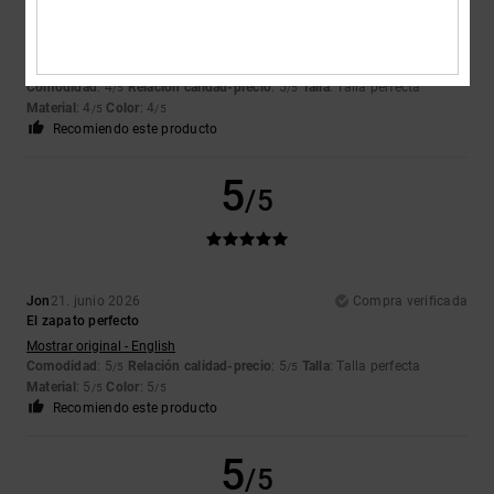
Laurent
22. junio 2026
Compra verificada
Inicio
Mostrar original - Français
Comodidad
: 4
Relación calidad-precio
: 5
Talla
: Talla perfecta
/5
/5
Material
: 4
Color
: 4
/5
/5
Recomiendo este producto
5
/5
Jon
21. junio 2026
Compra verificada
El zapato perfecto
Mostrar original - English
Comodidad
: 5
Relación calidad-precio
: 5
Talla
: Talla perfecta
/5
/5
Material
: 5
Color
: 5
/5
/5
Recomiendo este producto
5
/5