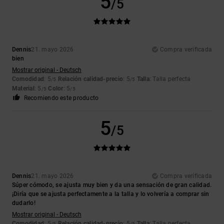
5
/5
Dennis
21. mayo 2026
Compra verificada
bien
Mostrar original - Deutsch
Comodidad
: 5
Relación calidad-precio
: 5
Talla
: Talla perfecta
/5
/5
Material
: 5
Color
: 5
/5
/5
Recomiendo este producto
5
/5
Dennis
21. mayo 2026
Compra verificada
Súper cómodo, se ajusta muy bien y da una sensación de gran calidad.
¡Diría que se ajusta perfectamente a la talla y lo volvería a comprar sin
dudarlo!
Mostrar original - Deutsch
Comodidad
: 5
Relación calidad-precio
: 5
Talla
: Talla perfecta
/5
/5