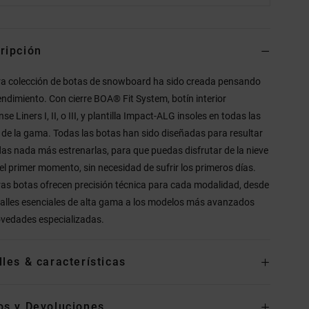
ripción
a colección de botas de snowboard ha sido creada pensando
rendimiento. Con cierre BOA® Fit System, botín interior
e Liners I, II, o III, y plantilla Impact-ALG insoles en todas las
 de la gama. Todas las botas han sido diseñadas para resultar
s nada más estrenarlas, para que puedas disfrutar de la nieve
el primer momento, sin necesidad de sufrir los primeros días.
as botas ofrecen precisión técnica para cada modalidad, desde
talles esenciales de alta gama a los modelos más avanzados
vedades especializadas.
lles & características
os y Devoluciones