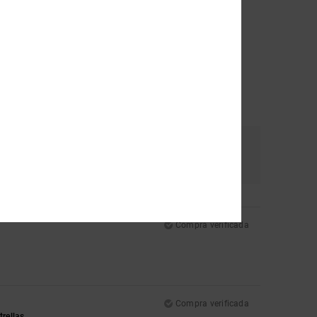
Color
4.7
Compra verificada
Compra verificada
trellas