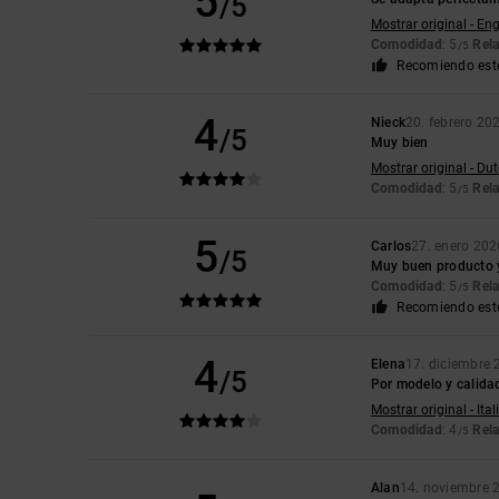
5
/5
Mostrar original - Eng
Comodidad
: 5
Rela
/5
Recomiendo est
4
Nieck
20. febrero 20
/5
Muy bien
Mostrar original - Du
Comodidad
: 5
Rela
/5
5
Carlos
27. enero 202
/5
Muy buen producto y
Comodidad
: 5
Rela
/5
Recomiendo est
4
Elena
17. diciembre
/5
Por modelo y calida
Mostrar original - Ita
Comodidad
: 4
Rela
/5
Alan
14. noviembre 