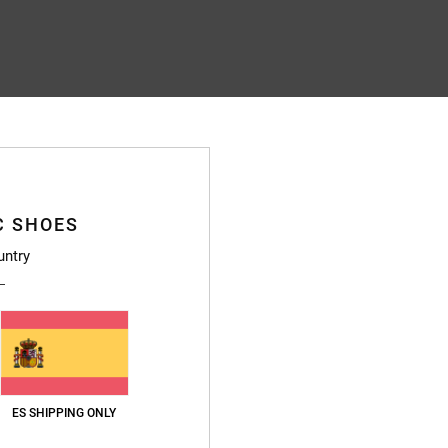
C SHOES
untry
ES SHIPPING ONLY