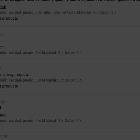
lish
ción calidad-precio
: 5
Talla
: Talla perfecta
Material
: 4
Color
: 4
/5
/5
/5
e producto
26
tch
ción calidad-precio
: 5
Material
: 5
Color
: 5
/5
/5
/5
6
 entrega rápida
ción calidad-precio
: 5
Material
: 5
Color
: 5
/5
/5
/5
e producto
 2025
d
liano
ción calidad-precio
: 4
Material
: 4
Color
: 4
/5
/5
/5
2025