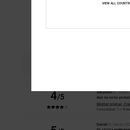
VIEW ALL COUNTR
Comodidad
Re
4.9
4
Sébastien
31. mayo 
/5
Aún no se ha proba
Mostrar original - Fr
Comodidad
: 5
Rela
/5
Daniel
24. marzo 20
Se adapta perfectamen