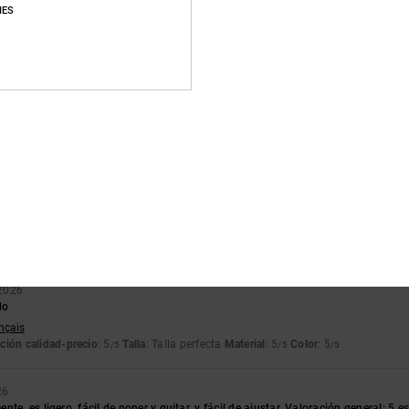
Puntuación media
IES
4.6
/5
basado en
7 reseñas verificadas
desde noviembre 2025
El 57% de nuestros clientes recomiendan este producto
lación calidad-precio
Talla
Material
4.7
4.7
Demasiado pequeño
Demasiado grande
2026
do
ançais
ción calidad-precio
: 5
Talla
: Talla perfecta
Material
: 5
Color
: 5
/5
/5
/5
26
te, es ligero, fácil de poner y quitar, y fácil de ajustar. Valoración general: 5 es