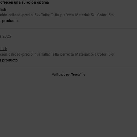
ofrecen una sujeción óptima
lish
ción calidad-precio
: 5
Talla
: Talla perfecta
Material
: 5
Color
: 5
/5
/5
/5
e producto
e 2025
utsch
ción calidad-precio
: 4
Talla
: Talla perfecta
Material
: 5
Color
: 5
/5
/5
/5
e producto
Verificado por
TrustVille