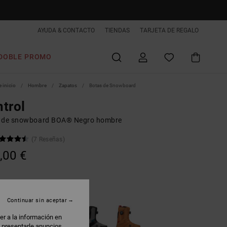
AYUDA & CONTACTO
TIENDAS
TARJETA DE REGALO
DOBLE PROMO
 inicio
Hombre
Zapatos
Botas de Snowboard
trol
 de snowboard BOA® Negro hombre
(7 Reseñas)
,00 €
lack/white
Continuar sin aceptar
er a la información en
: presentarle anuncios