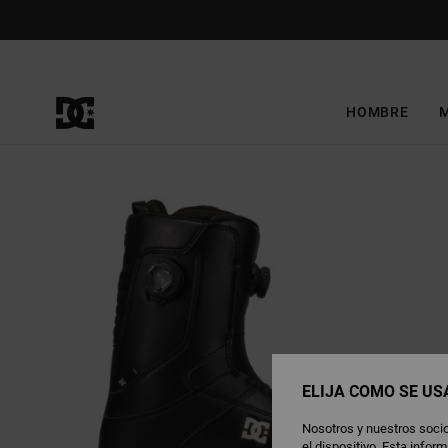
Pasar
a
la
información
del
producto
HOMBRE
ELIJA CÓMO SE US
Nosotros y nuestros socio
el dispositivo. Esta info