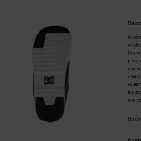
Desc
Nuestr
en el 
Respons
piezas
cómoda
desde 
Nuestr
los de
con no
Deta
Envi