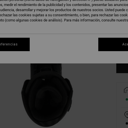
s, medir el rendimiento de la publicidad y los contenidos, presentar las anuncio
udiencia, desarrollar y mejorar los productos de nuestros socios. Usted puede c
echazar las cookies sujetas a su consentimiento, o bien, para rechazar las coo
nto (como algunas cookies de análisis). Para más información, consulte nuestr
39
43
eferencias
Ac
Ve