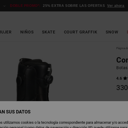
DOBLE PROMO*:
25% EXTRA SOBRE LAS OFERTAS
Ver ahora
MUJER
NIÑOS
SKATE
COURT GRAFFIK
SNOW
Página de
Con
Botas
4.6
330
B
Color
AN SUS DATOS
s utilizamos cookies o la tecnología correspondiente para almacenar y/o acced
rmación personal (como datos de navegación y dirección IP) puede utilizarse para