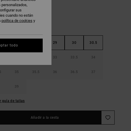
s personalizados,
onfigurar sus
kies cuando no están
a
política de cookies
y
5
28
28.5
29
30
30.5
eptar todo
32
32.5
33
33.5
34
5
35
35.5
36
36.5
37
39
r guía de tallas
Añadir a la cesta