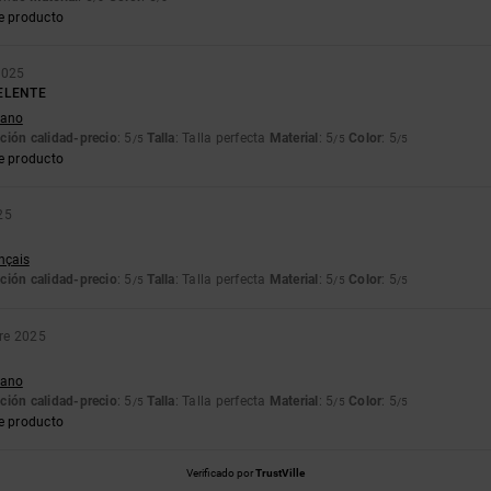
e producto
2025
ELENTE
liano
ción calidad-precio
: 5
Talla
: Talla perfecta
Material
: 5
Color
: 5
/5
/5
/5
e producto
25
ançais
ción calidad-precio
: 5
Talla
: Talla perfecta
Material
: 5
Color
: 5
/5
/5
/5
bre 2025
liano
ción calidad-precio
: 5
Talla
: Talla perfecta
Material
: 5
Color
: 5
/5
/5
/5
e producto
Verificado por
TrustVille