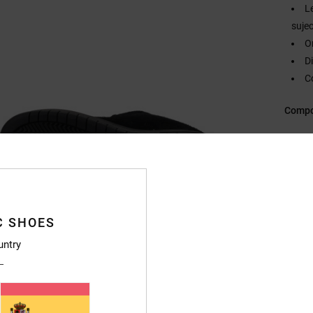
L
suje
O
D
C
Compo
Envi
C SHOES
untry