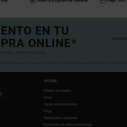
 días
Únete al programa de fidelidad
Pago 100% 
UENTO EN TU
PRA ONLINE*
ciones y ofertas exclusivas.
 valida online para los nuevos inscritos. Condiciones de uso detalladas en el email de
AYUDA
Estado del pedido
Envio
Hacer una devolución
Pago
Reparación y Garantía
Protección de datos personales