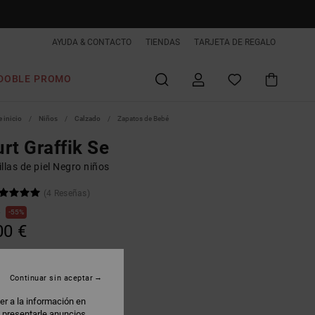
AYUDA & CONTACTO
TIENDAS
TARJETA DE REGALO
DOBLE PROMO
 inicio
Niños
Calzado
Zapatos de Bebé
rt Graffik Se
llas de piel Negro niños
(4 Reseñas)
€
55%
00 €
AS
 PROMO -25% EXTRA
Continuar sin aceptar
er a la información en
lack/black/grey
: presentarle anuncios