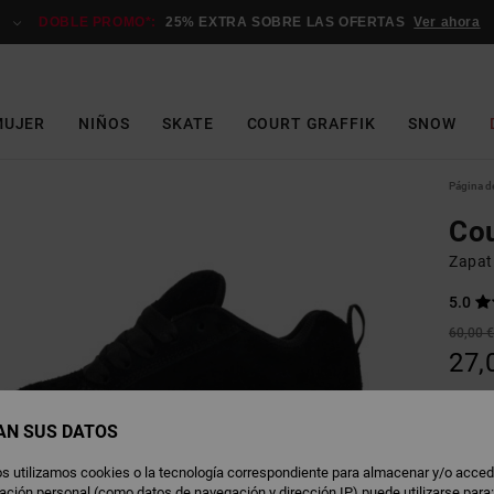
DOBLE PROMO*:
25% EXTRA SOBRE LAS OFERTAS
Ver ahora
MUJER
NIÑOS
SKATE
COURT GRAFFIK
SNOW
Página de
Cou
Zapati
5.0
60,00 
27,
OFERT
DOBLE
AN SUS DATOS
s utilizamos cookies o la tecnología correspondiente para almacenar y/o acced
B
Color
rmación personal (como datos de navegación y dirección IP) puede utilizarse para