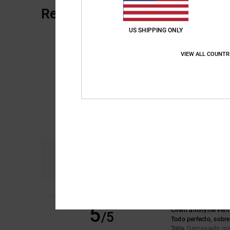
Reseñas de los clientes
US SHIPPING ONLY
VIEW ALL COUNTR
Comodidad
Re
4.7
5
Client anonyme vérif
/5
Todo perfecto, sobre
Talla
: Demasiado g