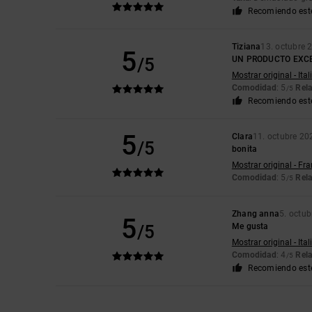
Recomiendo est
Tiziana
13. octubre 
5
/5
UN PRODUCTO EXC
Mostrar original - Ita
Comodidad
: 5
Rela
/5
Recomiendo est
5
Clara
11. octubre 20
/5
bonita
Mostrar original - Fr
Comodidad
: 5
Rela
/5
Zhang anna
5. octu
5
/5
Me gusta
Mostrar original - Ita
Comodidad
: 4
Rela
/5
Recomiendo est