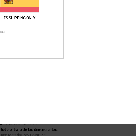
ES SHIPPING ONLY
Puntuación media
IES
5.0
/5
basado en
4 reseñas verificadas
desde octubre 2025
El 75% de nuestros clientes recomiendan este producto
lación calidad-precio
Talla
Material
5.0
5.0
Demasiado pequeño
Demasiado grande
ié
19. noviembre 2025
 todo el trato de los dependientes.
rande
Material
: 5
Color
: 5
/5
/5