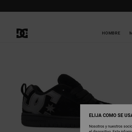
Pasar
a
la
información
del
producto
HOMBRE
ELIJA CÓMO SE US
Nosotros y nuestros socio
el dispositivo. Esta info