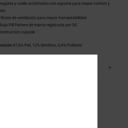
engüeta y cuello acolchados con espuma para mayor confort y
ción
rificios de ventilación para mayor transpirabilidad
ibujo Pill Pattern de marca registrada por DC
onstrucción cupsole
sición
87,6% Piel, 12% Sintético, 0,4% Poliéster
os y Devoluciones