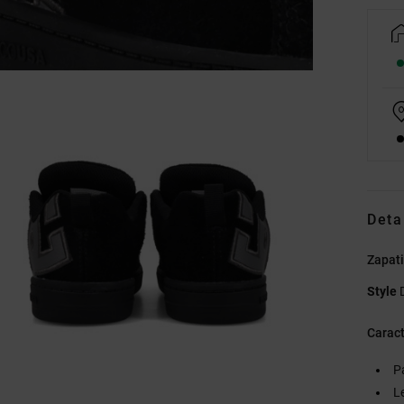
Deta
Zapati
Style
Caract
P
L