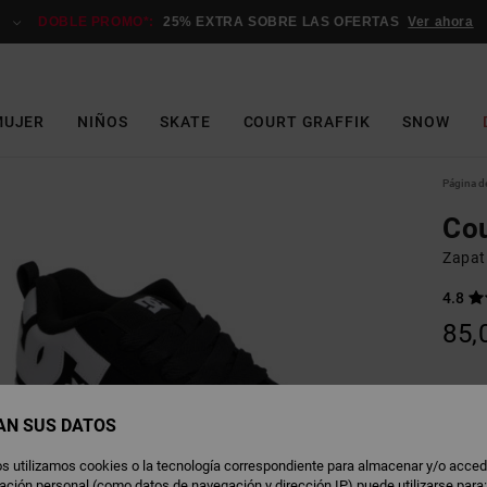
DOBLE PROMO*:
25% EXTRA SOBRE LAS OFERTAS
Ver ahora
MUJER
NIÑOS
SKATE
COURT GRAFFIK
SNOW
Página de
Cou
Zapat
4.8
85,
B
Color
AN SUS DATOS
s utilizamos cookies o la tecnología correspondiente para almacenar y/o acced
rmación personal (como datos de navegación y dirección IP) puede utilizarse para