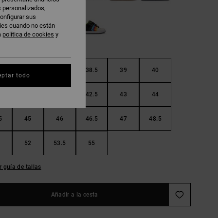
s personalizados,
onfigurar sus
kies cuando no están
a
política de cookies
y
37
38
38.5
39
40
eptar todo
5
41
42
42.5
43
44
5
45
46
46.5
47
48.5
52
53.5
55
r guía de tallas
Añadir a la cesta