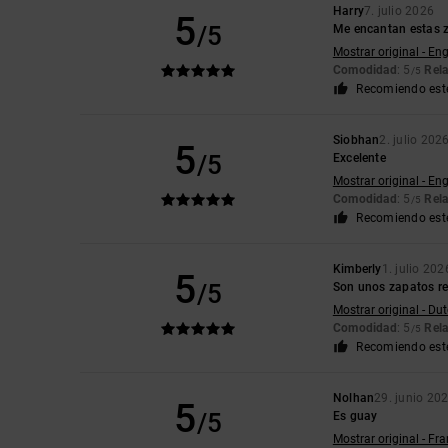
Harry
7. julio 2026
5
/5
Me encantan estas za
Mostrar original - Eng
Comodidad
: 5
Rela
/5
Recomiendo est
Siobhan
2. julio 202
5
/5
Excelente
Mostrar original - Eng
Comodidad
: 5
Rela
/5
Recomiendo est
Kimberly
1. julio 202
5
/5
Son unos zapatos 
Mostrar original - Du
Comodidad
: 5
Rela
/5
Recomiendo est
Nolhan
29. junio 20
5
/5
Es guay
Mostrar original - Fr