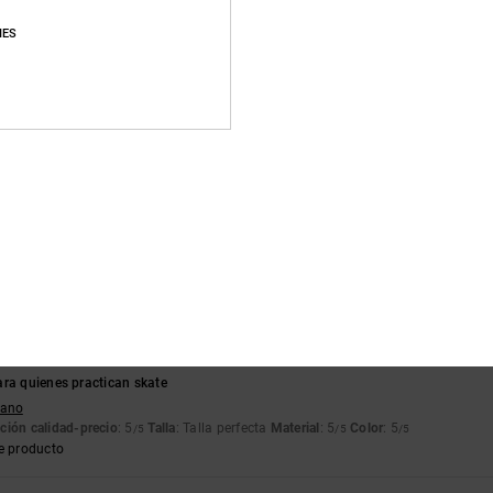
ción calidad-precio
: 5
Talla
: Talla perfecta
Material
: 5
Color
: 5
/5
/5
/5
e producto
IES
modo y que vale lo que cuesta.
lish
ción calidad-precio
: 4
Talla
: Grande
Material
: 4
Color
: 4
/5
/5
/5
e producto
hijo quería
lish
ción calidad-precio
: 5
Talla
: Talla perfecta
Material
: 5
Color
: 5
/5
/5
/5
e producto
ara quienes practican skate
liano
ción calidad-precio
: 5
Talla
: Talla perfecta
Material
: 5
Color
: 5
/5
/5
/5
e producto