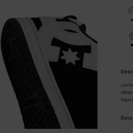
Desc
Las Co
clásic
logos 
Deta