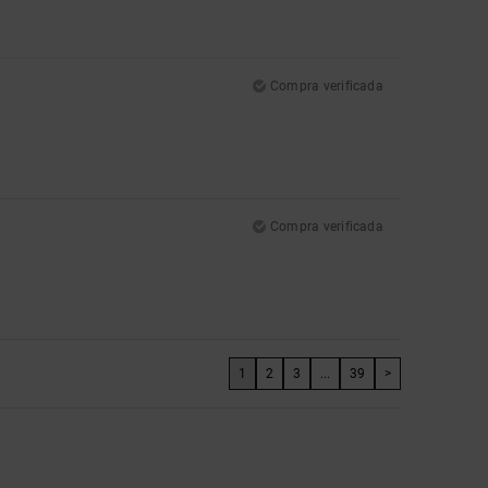
Compra verificada
Compra verificada
1
2
3
...
39
>