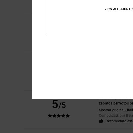
Comodidad
: 5
Rela
/5
Recomiendo est
VIEW ALL COUNTR
Kirk
9. julio 2026
4
/5
Un buen calzado, có
Mostrar original - Eng
Comodidad
: 4
Rela
/5
Recomiendo est
Louise
9. julio 2026
5
/5
Eran justo lo que mi 
Mostrar original - Eng
Comodidad
: 5
Rela
/5
Recomiendo est
Matteo
9. julio 2026
5
/5
zapatos perfectos p
Mostrar original - Ita
Comodidad
: 5
Rela
/5
Recomiendo est