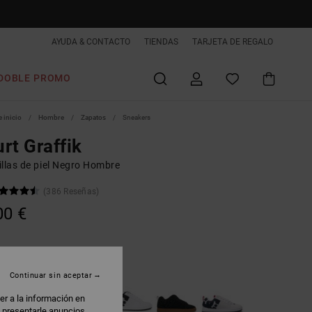
AYUDA & CONTACTO
TIENDAS
TARJETA DE REGALO
DOBLE PROMO
 inicio
Hombre
Zapatos
Sneakers
rt Graffik
illas de piel Negro Hombre
(386 Reseñas)
00 €
lack
Continuar sin aceptar
er a la información en
: presentarle anuncios