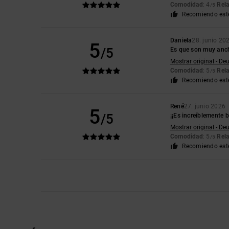
Comodidad
: 4
Rela
/5
Recomiendo est
Daniela
28. junio 20
5
/5
Es que son muy anch
Mostrar original - De
Comodidad
: 5
Rela
/5
Recomiendo est
René
27. junio 2026
5
/5
¡¡Es increíblemente b
Mostrar original - De
Comodidad
: 5
Rela
/5
Recomiendo est