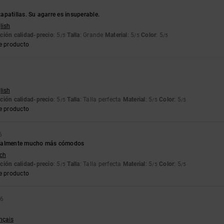
patillas. Su agarre es insuperable.
lish
ción calidad-precio
: 5
Talla
: Grande
Material
: 5
Color
: 5
/5
/5
/5
e producto
6
lish
ción calidad-precio
: 5
Talla
: Talla perfecta
Material
: 5
Color
: 5
/5
/5
/5
e producto
6
realmente mucho más cómodos
tch
ción calidad-precio
: 5
Talla
: Talla perfecta
Material
: 5
Color
: 5
/5
/5
/5
e producto
26
ançais