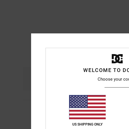
WELCOME TO D
Comodidad
Re
Choose your co
4.8
Mich
10. julio 2026
5
Hacía mucho tiempo 
/5
comprar un par.
Mostrar original - Fr
US SHIPPING ONLY