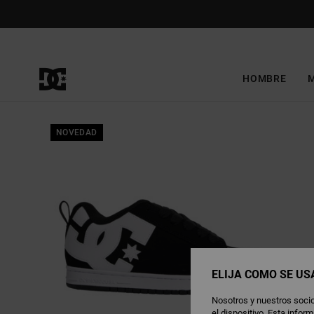
Pasar
a
la
información
del
producto
HOMBRE
NOVEDAD
ELIJA CÓMO SE US
Nosotros y nuestros socio
el dispositivo. Esta info