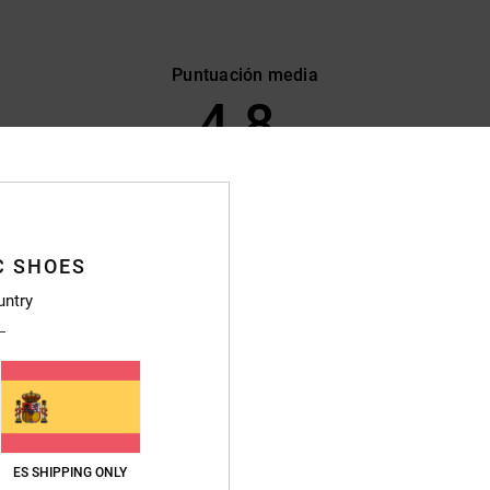
Puntuación media
4.8
/5
basado en
386 reseñas verificadas
desde septiembre 2025
El 89% de nuestros clientes recomiendan este producto
C SHOES
lación calidad-precio
Talla
Material
untry
4.7
4.8
Demasiado pequeño
Demasiado grande
que no me compraba un par de zapatos y estoy encantado: son muy cómodos, me 
ançais
ES SHIPPING ONLY