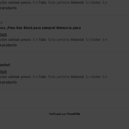
ción calidad-precio
: 5
Talla
: Talla perfecta
Material
: 5
Color
: 5
/5
/5
/5
e producto
26
os. ¡Pero Ken Block para siempre! Merece la pena
utsch
ción calidad-precio
: 5
Talla
: Talla perfecta
Material
: 5
Color
: 5
/5
/5
/5
e producto
onito!!
utsch
ción calidad-precio
: 5
Talla
: Talla perfecta
Material
: 5
Color
: 5
/5
/5
/5
e producto
Verificado por
TrustVille