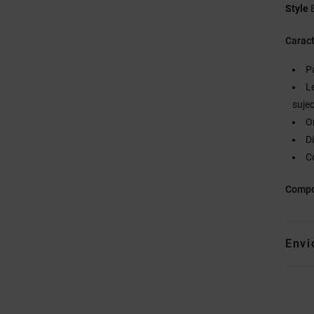
Style
Caract
P
L
suje
O
D
C
Compo
Envi