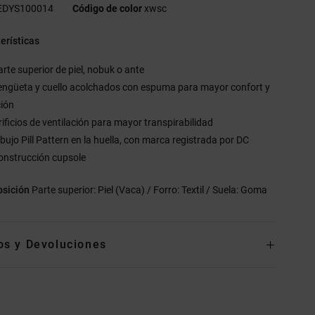
EDYS100014
Código de color
xwsc
erísticas
arte superior de piel, nobuk o ante
engüeta y cuello acolchados con espuma para mayor confort y
ción
rificios de ventilación para mayor transpirabilidad
ibujo Pill Pattern en la huella, con marca registrada por DC
onstrucción cupsole
sición
Parte superior: Piel (Vaca) / Forro: Textil / Suela: Goma
os y Devoluciones