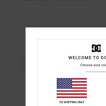
WELCOME TO D
Comodidad
Re
Choose your co
4.8
5
/5
Josep M
24. julio 20
Son bonitas
Comodidad
: 5
Rela
/5
US SHIPPING ONLY