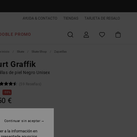
AYUDA & CONTACTO
TIENDAS
TARJETA DE REGALO
DOBLE PROMO
 inicio
Skate
Skate Shop
Zapatillas
rt Graffik
llas de piel Negro Unisex
(59 Reseñas)
€
55%
50 €
AS
 PROMO -25% EXTRA
Continuar sin aceptar
er a la información en
heetah
: presentarle anuncios