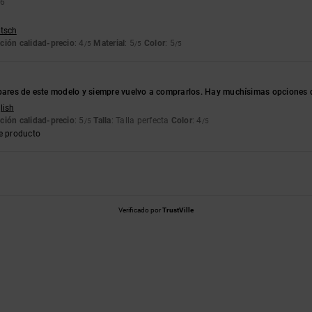
26
utsch
ción calidad-precio
: 4
Material
: 5
Color
: 5
/5
/5
/5
pares de este modelo y siempre vuelvo a comprarlos. Hay muchísimas opciones de
lish
ción calidad-precio
: 5
Talla
: Talla perfecta
Color
: 4
/5
/5
e producto
Verificado por
TrustVille