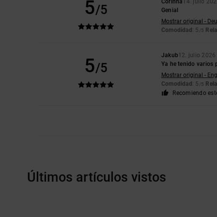
5
Corinna
14. julio 20
/5
Genial
Mostrar original - De
Comodidad
: 5
Rela
/5
Jakub
12. julio 2026
5
/5
Ya he tenido varios 
Mostrar original - Eng
Comodidad
: 5
Rela
/5
Recomiendo est
Últimos artículos vistos