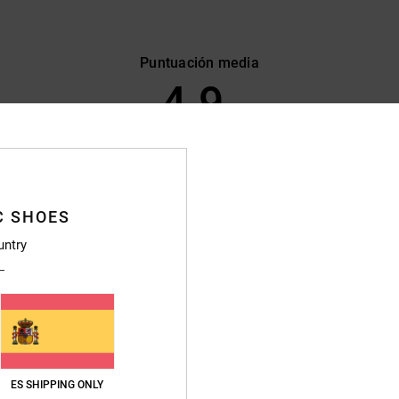
Puntuación media
4.9
/5
basado en
59 reseñas verificadas
desde febrero 2026
El 85% de nuestros clientes recomiendan este producto
C SHOES
lación calidad-precio
Talla
Material
untry
4.6
4.8
Demasiado pequeño
Demasiado grande
26
ción calidad-precio
: 4
Material
: 5
Color
: 5
/5
/5
/5
ES SHIPPING ONLY