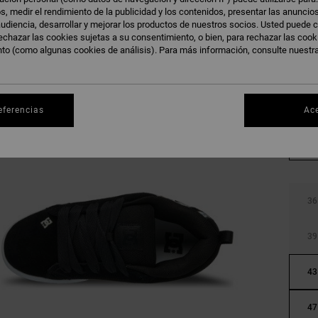
s, medir el rendimiento de la publicidad y los contenidos, presentar las anuncio
udiencia, desarrollar y mejorar los productos de nuestros socios. Usted puede c
echazar las cookies sujetas a su consentimiento, o bien, para rechazar las coo
nto (como algunas cookies de análisis). Para más información, consulte nuestr
eferencias
Ac
36
39
43
47