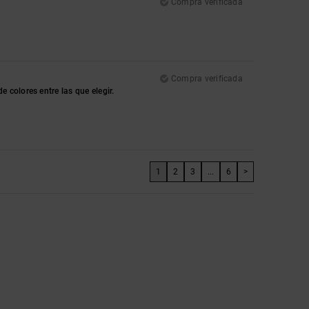
Compra verificada
Compra verificada
 colores entre las que elegir.
1
2
3
...
6
>