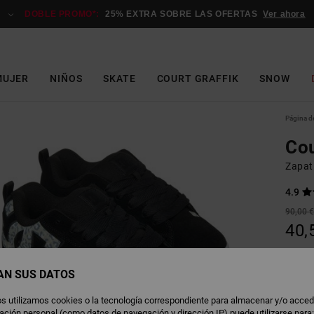
DOBLE PROMO*:
25% EXTRA SOBRE LAS OFERTAS
Ver ahora
MUJER
NIÑOS
SKATE
COURT GRAFFIK
SNOW
Página de
Cou
Zapati
4.9
90,00 
40,
OFERT
DOBLE
AN SUS DATOS
s utilizamos cookies o la tecnología correspondiente para almacenar y/o acced
C
Color
rmación personal (como datos de navegación y dirección IP) puede utilizarse para