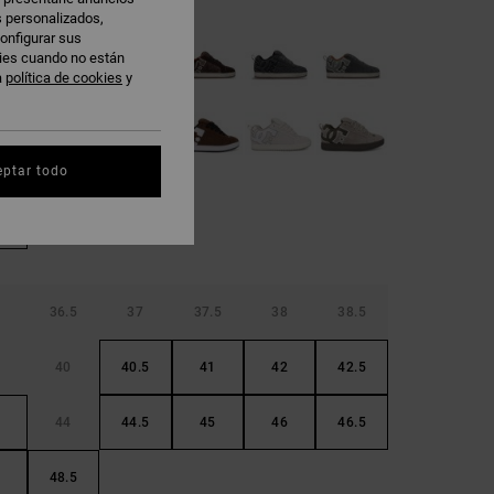
s personalizados,
onfigurar sus
kies cuando no están
a
política de cookies
y
eptar todo
36.5
37
37.5
38
38.5
40
40.5
41
42
42.5
44
44.5
45
46
46.5
48.5