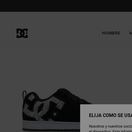
Pasar
a
la
información
del
producto
HOMBRE
ELIJA CÓMO SE US
Nosotros y nuestros socio
el dispositivo. Esta info