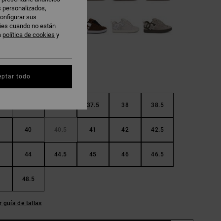
s personalizados,
onfigurar sus
kies cuando no están
a
política de cookies
y
eptar todo
36.5
37
37.5
38
38.5
40
40.5
41
42
42.5
44
44.5
45
46
46.5
48.5
r guía de tallas