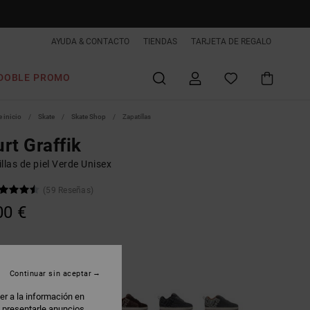
AYUDA & CONTACTO
TIENDAS
TARJETA DE REGALO
DOBLE PROMO
 inicio
Skate
Skate Shop
Zapatillas
rt Graffik
llas de piel Verde Unisex
(59 Reseñas)
00 €
ight Olive/oyster
Continuar sin aceptar
er a la información en
: presentarle anuncios