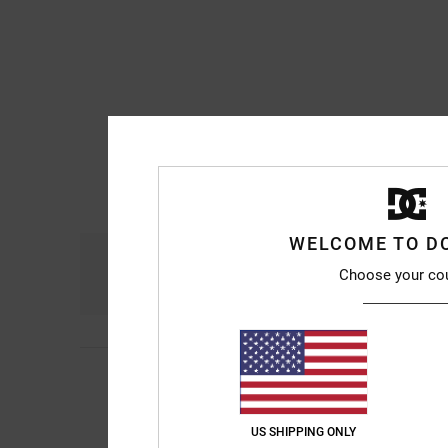
WELCOME TO D
Comodidad
Re
Choose your co
4.8
5
/5
Josep M
24. julio 20
Son bonitas
Comodidad
: 5
Rela
/5
US SHIPPING ONLY