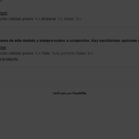
26
utsch
ción calidad-precio
: 4
Material
: 5
Color
: 5
/5
/5
/5
pares de este modelo y siempre vuelvo a comprarlos. Hay muchísimas opciones de
lish
ción calidad-precio
: 5
Talla
: Talla perfecta
Color
: 4
/5
/5
e producto
Verificado por
TrustVille