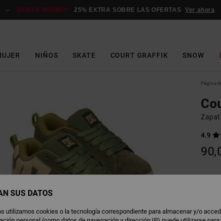
DOBLE PROMO*:
25% EXTRA SOBRE LAS OFERTAS
Ver ahora
MUJER
NIÑOS
SKATE
COURT GRAFFIK
SNOW
Página de
Cou
Zapati
4.9
90,
L
Color
AN SUS DATOS
s utilizamos cookies o la tecnología correspondiente para almacenar y/o acced
rmación personal (como datos de navegación y dirección IP) puede utilizarse para