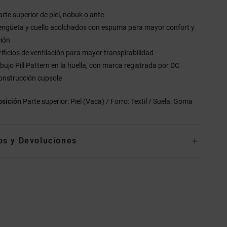
arte superior de piel, nobuk o ante
engüeta y cuello acolchados con espuma para mayor confort y
ción
rificios de ventilación para mayor transpirabilidad
ibujo Pill Pattern en la huella, con marca registrada por DC
onstrucción cupsole
sición
Parte superior: Piel (Vaca) / Forro: Textil / Suela: Goma
os y Devoluciones