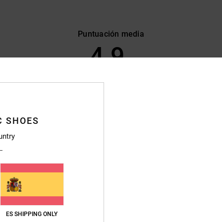
Puntuación media
4.9
/5
basado en
59 reseñas verificadas
desde febrero 2026
El 85% de nuestros clientes recomiendan este producto
C SHOES
lación calidad-precio
Talla
Material
untry
4.6
4.8
Demasiado pequeño
Demasiado grande
26
ción calidad-precio
: 4
Material
: 5
Color
: 5
/5
/5
/5
ES SHIPPING ONLY