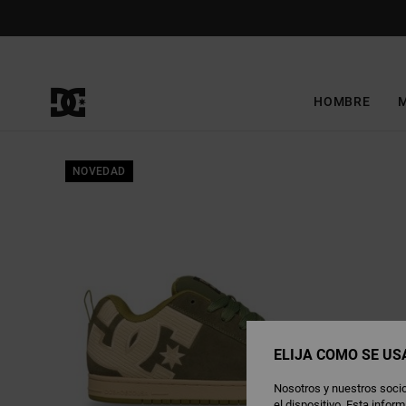
Pasar
a
la
información
del
producto
HOMBRE
NOVEDAD
ELIJA CÓMO SE US
Nosotros y nuestros socio
el dispositivo. Esta info