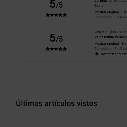
5
Corinna
14. julio 20
/5
Genial
Mostrar original - De
Comodidad
: 5
Rela
/5
Jakub
12. julio 2026
5
/5
Ya he tenido varios 
Mostrar original - Eng
Comodidad
: 5
Rela
/5
Recomiendo est
Últimos artículos vistos