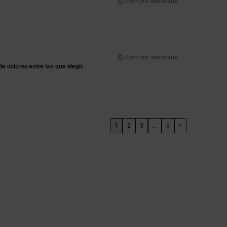
Compra verificada
Compra verificada
 colores entre las que elegir.
1
2
3
...
6
>