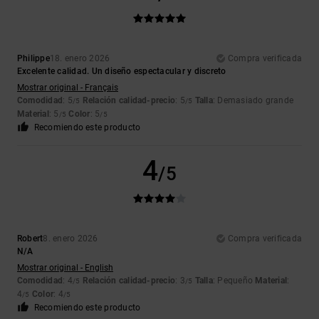
Philippe
18. enero 2026
Compra verificada
Excelente calidad. Un diseño espectacular y discreto
Mostrar original - Français
Comodidad
: 5
Relación calidad-precio
: 5
Talla
: Demasiado grande
/5
/5
Material
: 5
Color
: 5
/5
/5
Recomiendo este producto
4
/5
Robert
8. enero 2026
Compra verificada
N/A
Mostrar original - English
Comodidad
: 4
Relación calidad-precio
: 3
Talla
: Pequeño
Material
:
/5
/5
4
Color
: 4
/5
/5
Recomiendo este producto