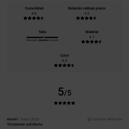
Comodidad
Relación calidad-precio
4.6
4.5
Talla
Material
4.7
Demasiado pequeño
Demasiado grande
Color
4.8
5
/5
Assen
8. mayo 2026
Compra verificada
Totalmente satisfecho