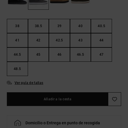
Bolsos &
respuestas a
Mochilas
las
preguntas
más
Carteras
frecuentes y
38
38.5
39
40
40.5
accede a
nuestro
41
42
42.5
43
44
formulario
de contacto.
44.5
45
46
46.5
47
Consultar
las FAQ
48.5
Ver guía de tallas
Añadir a la cesta
Domicilio o Entrega en punto de recogida