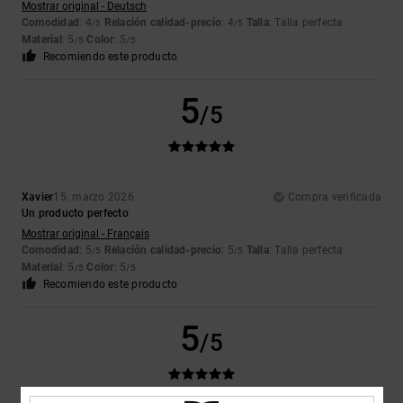
Mostrar original - Deutsch
Comodidad
: 4
Relación calidad-precio
: 4
Talla
: Talla perfecta
/5
/5
Material
: 5
Color
: 5
/5
/5
Recomiendo este producto
5
/5
Xavier
15. marzo 2026
Compra verificada
Un producto perfecto
Mostrar original - Français
Comodidad
: 5
Relación calidad-precio
: 5
Talla
: Talla perfecta
/5
/5
Material
: 5
Color
: 5
/5
/5
Recomiendo este producto
5
/5