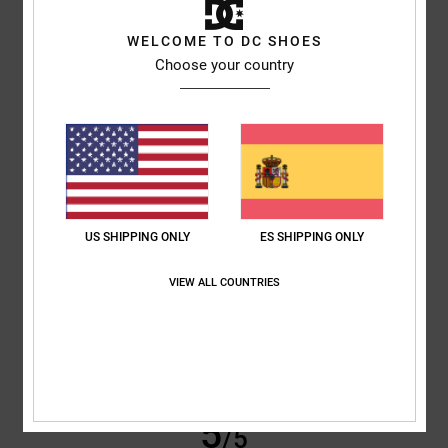
Erwann
14. febrero 2026
Compra verificada
WELCOME TO DC SHOES
Bonita y sobria
Choose your country
Mostrar original - Français
Comodidad
: 5
Relación calidad-precio
: 5
Talla
: Talla perfecta
/5
/5
Material
: 4
Color
: 5
/5
/5
Recomiendo este producto
4
/5
US SHIPPING ONLY
ES SHIPPING ONLY
Khalid
11. febrero 2026
Compra verificada
VIEW ALL COUNTRIES
Buen calzado
Mostrar original - Français
Comodidad
: 4
Relación calidad-precio
: 4
Talla
: Talla perfecta
/5
/5
Material
: 4
Color
: 4
/5
/5
Recomiendo este producto
5
/5