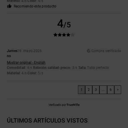
Material
: 4
Color
: 4
/5
/5
Recomiendo este producto
4
/5
James
19. mayo 2026
Compra verificada
no
Mostrar original - English
Comodidad
: 4
Relación calidad-precio
: 3
Talla
: Talla perfecta
/5
/5
Material
: 4
Color
: 5
/5
/5
1
2
3
...
6
>
Verificado por
TrustVille
ÚLTIMOS ARTÍCULOS VISTOS