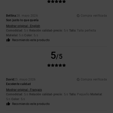
Bettina
28. mayo 2026
Compra verificada
Son justo lo que quería
Mostrar original - English
Comodidad
: 5
Relación calidad-precio
: 5
Talla
: Talla perfecta
/5
/5
Material
: 5
Color
: 5
/5
/5
Recomiendo este producto
5
/5
David
25. mayo 2026
Compra verificada
Excelente calidad
Mostrar original - Français
Comodidad
: 5
Relación calidad-precio
: 5
Talla
: Pequeño
Material
:
/5
/5
5
Color
: 5
/5
/5
Recomiendo este producto