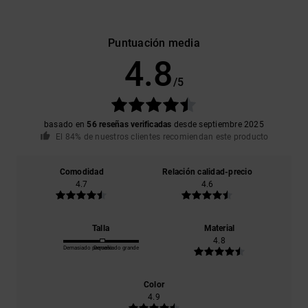
Puntuación media
4.8
/5
basado en
56 reseñas verificadas
desde septiembre 2025
El 84% de nuestros clientes recomiendan este producto
Comodidad
Relación calidad-precio
4.7
4.6
Talla
Material
4.8
Demasiado pequeño
Demasiado grande
Color
4.9