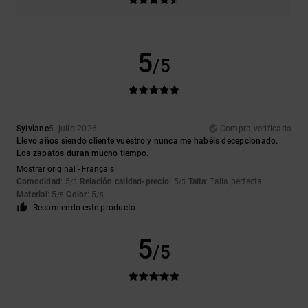
5
/5
Sylviane
5. julio 2026
Compra verificada
Llevo años siendo cliente vuestro y nunca me habéis decepcionado.
Los zapatos duran mucho tiempo.
Mostrar original - Français
Comodidad
: 5
Relación calidad-precio
: 5
Talla
: Talla perfecta
/5
/5
Material
: 5
Color
: 5
/5
/5
Recomiendo este producto
5
/5