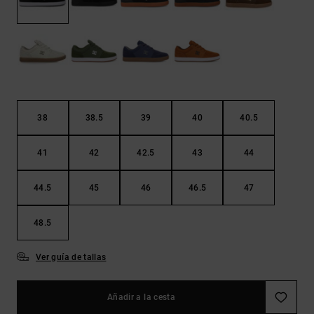
Bolsos &
respuestas a
Mochilas
las
preguntas
más
Carteras
frecuentes y
accede a
nuestro
formulario
de contacto.
38
38.5
39
40
40.5
Consultar
las FAQ
41
42
42.5
43
44
44.5
45
46
46.5
47
48.5
Ver guía de tallas
Añadir a la cesta