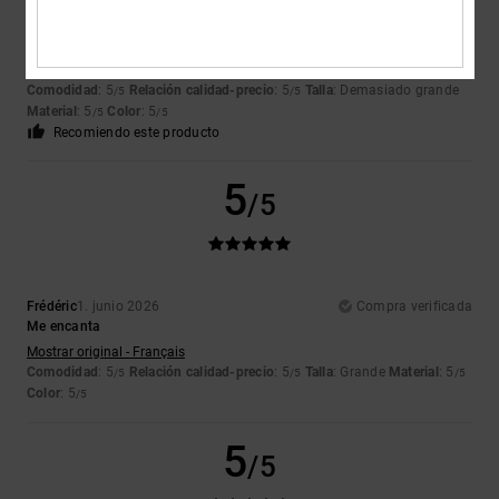
Airis
18. junio 2026
Compra verificada
Igual que en la foto
Comodidad
: 5
Relación calidad-precio
: 5
Talla
: Demasiado grande
/5
/5
Material
: 5
Color
: 5
/5
/5
Recomiendo este producto
5
/5
Frédéric
1. junio 2026
Compra verificada
Me encanta
Mostrar original - Français
Comodidad
: 5
Relación calidad-precio
: 5
Talla
: Grande
Material
: 5
/5
/5
/5
Color
: 5
/5
5
/5