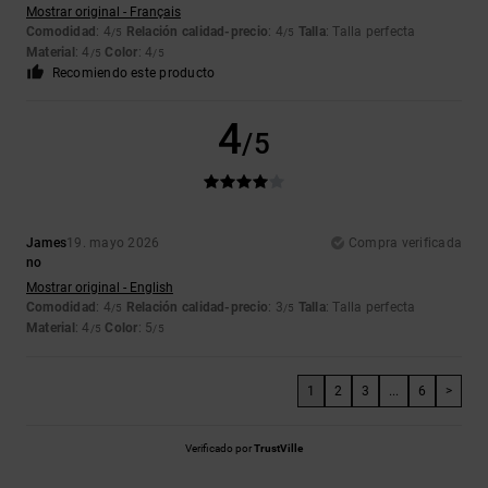
Mostrar original - Français
Comodidad
: 4
Relación calidad-precio
: 4
Talla
: Talla perfecta
/5
/5
Material
: 4
Color
: 4
/5
/5
Recomiendo este producto
4
/5
James
19. mayo 2026
Compra verificada
no
Mostrar original - English
Comodidad
: 4
Relación calidad-precio
: 3
Talla
: Talla perfecta
/5
/5
Material
: 4
Color
: 5
/5
/5
1
2
3
...
6
>
Verificado por
TrustVille