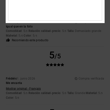
Airis
18. junio 2026
Compra verificada
Igual que en la foto
Comodidad
: 5
Relación calidad-precio
: 5
Talla
: Demasiado grande
/5
/5
Material
: 5
Color
: 5
/5
/5
Recomiendo este producto
5
/5
Frédéric
1. junio 2026
Compra verificada
Me encanta
Mostrar original - Français
Comodidad
: 5
Relación calidad-precio
: 5
Talla
: Grande
Material
: 5
/5
/5
/5
Color
: 5
/5