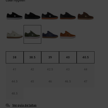
Ivygreen
Color
Bolsos &
respuestas a
Mochilas
las
preguntas
más
Carteras
frecuentes y
accede a
nuestro
formulario
de contacto.
Consultar
las FAQ
38
38.5
39
40
40.5
41
42
42.5
43
44
44.5
45
46
46.5
47
48.5
Ver guía de tallas