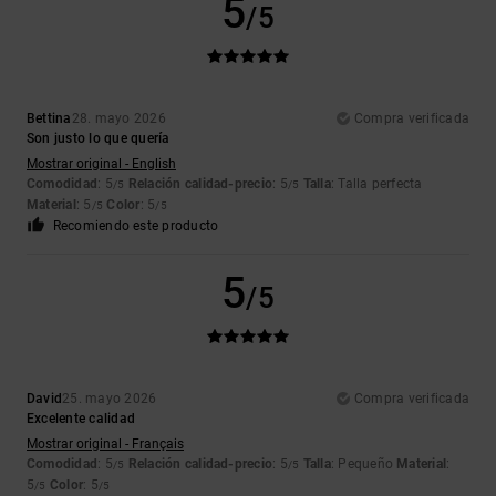
5
/5
Bettina
28. mayo 2026
Compra verificada
Son justo lo que quería
Mostrar original - English
Comodidad
: 5
Relación calidad-precio
: 5
Talla
: Talla perfecta
/5
/5
Material
: 5
Color
: 5
/5
/5
Recomiendo este producto
5
/5
David
25. mayo 2026
Compra verificada
Excelente calidad
Mostrar original - Français
Comodidad
: 5
Relación calidad-precio
: 5
Talla
: Pequeño
Material
:
/5
/5
5
Color
: 5
/5
/5