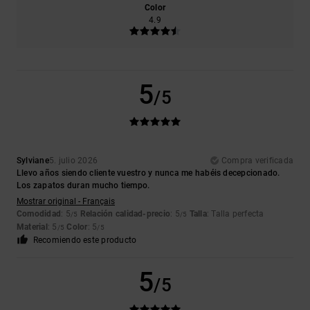
Color
4.9
5
/5
Sylviane
5. julio 2026
Compra verificada
Llevo años siendo cliente vuestro y nunca me habéis decepcionado.
Los zapatos duran mucho tiempo.
Mostrar original - Français
Comodidad
: 5
Relación calidad-precio
: 5
Talla
: Talla perfecta
/5
/5
Material
: 5
Color
: 5
/5
/5
Recomiendo este producto
5
/5