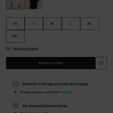
Bolsos &
respuestas a
Mochilas
las
preguntas
más
Carteras
frecuentes y
XS
S
M
L
XL
accede a
nuestro
formulario
XXL
de contacto.
Ver guía de tallas
Consultar
las FAQ
Añadir a la cesta
Domicilio o Entrega en punto de recogida
Entrega prevista a partir del
10 agosto
Ver disponibilidad en tienda