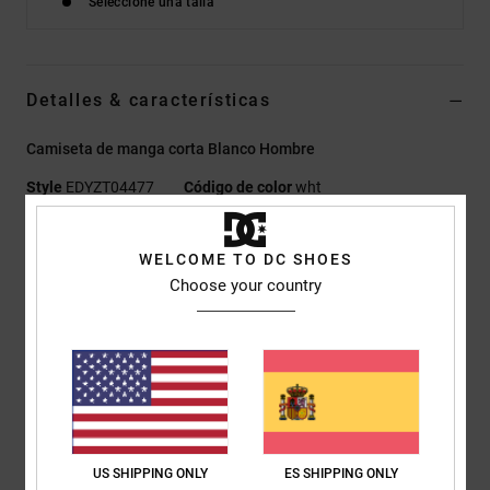
Seleccione una talla
Detalles & características
Camiseta de manga corta Blanco Hombre
Style
EDYZT04477
Código de color
wht
Características
WELCOME TO DC SHOES
Tejido:
punto jersey 75% algodón, 25% algodón reciclado
Choose your country
[200 g/m2]
Corte:
corte estándar
Cuello redondo
Impresiones de plastisol centradas en el pecho y la espalda.
Etiqueta serigrafiada en el centro de la nuca
Etiqueta vertical de clip en el bajo
US SHIPPING ONLY
ES SHIPPING ONLY