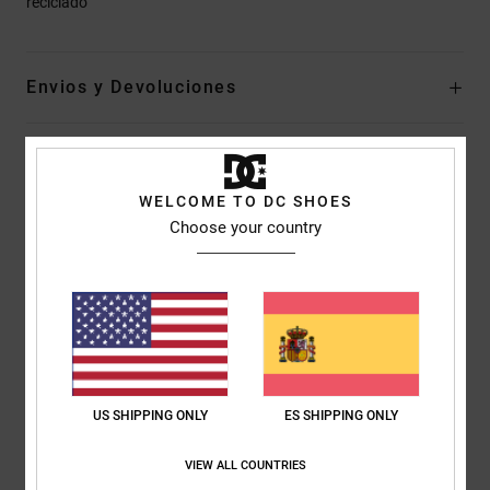
reciclado
Envios y Devoluciones
Reseñas de los clientes
WELCOME TO DC SHOES
Choose your country
Puntuación media
5.0
/5
basado en
1 reseñas verificadas
desde junio 2026
El 100% de nuestros clientes recomiendan este producto
US SHIPPING ONLY
ES SHIPPING ONLY
Comodidad
Relación calidad-precio
VIEW ALL COUNTRIES
5.0
5.0