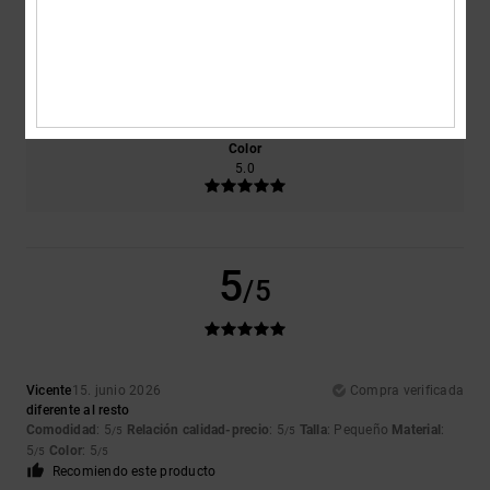
Talla
Material
5.0
Demasiado pequeño
Demasiado grande
Color
5.0
5
/5
Vicente
15. junio 2026
Compra verificada
diferente al resto
Comodidad
: 5
Relación calidad-precio
: 5
Talla
: Pequeño
Material
:
/5
/5
5
Color
: 5
/5
/5
Recomiendo este producto