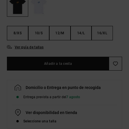
Bolsos &
respuestas a
Mochilas
las
preguntas
más
Carteras
frecuentes y
accede a
8/XS
10/S
12/M
14/L
16/XL
nuestro
formulario
de contacto.
Ver guía de tallas
Consultar
las FAQ
Añadir a la cesta
Domicilio o Entrega en punto de recogida
Entrega prevista a partir del
7 agosto
Ver disponibilidad en tienda
Seleccione una talla