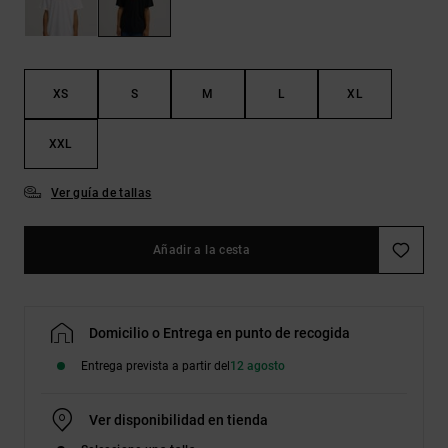
Bolsos &
respuestas a
Mochilas
las
preguntas
más
Carteras
frecuentes y
XS
S
M
L
XL
accede a
nuestro
formulario
XXL
de contacto.
Ver guía de tallas
Consultar
las FAQ
Añadir a la cesta
Domicilio o Entrega en punto de recogida
Entrega prevista a partir del
12 agosto
Ver disponibilidad en tienda