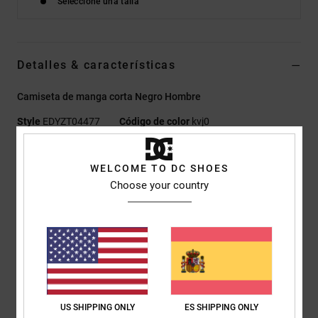
Seleccione una talla
Detalles & características
Camiseta de manga corta Negro Hombre
Style
EDYZT04477
Código de color
kvj0
Características
WELCOME TO DC SHOES
Tejido:
punto jersey 75% algodón, 25% algodón reciclado
Choose your country
[200 g/m2]
Corte:
corte estándar
Cuello redondo
Impresiones de plastisol centradas en el pecho y la espalda.
Etiqueta serigrafiada en el centro de la nuca
Etiqueta vertical de clip en el bajo
US SHIPPING ONLY
ES SHIPPING ONLY