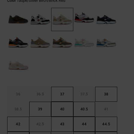
Taupe/silver Birch/brick Red
Color
Bolsos &
respuestas a
Mochilas
las
preguntas
más
Carteras
frecuentes y
accede a
nuestro
formulario
de contacto.
Consultar
las FAQ
36
36.5
37
37.5
38
38.5
39
40
40.5
41
42
42.5
43
44
44.5