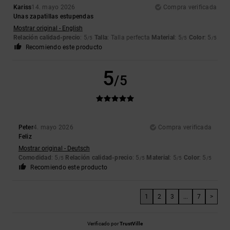
Kariss
14. mayo 2026
Compra verificada
Unas zapatillas estupendas
Mostrar original - English
Relación calidad-precio
: 5
Talla
: Talla perfecta
Material
: 5
Color
: 5
/5
/5
/5
Recomiendo este producto
5
/5
Peter
4. mayo 2026
Compra verificada
Feliz
Mostrar original - Deutsch
Comodidad
: 5
Relación calidad-precio
: 5
Material
: 5
Color
: 5
/5
/5
/5
/5
Recomiendo este producto
1
2
3
...
7
>
Verificado por
TrustVille