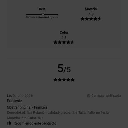
Talla
Material
4.8
Demasiado pequeño
Demasiado grande
Color
4.8
5
/5
Lea
9. julio 2026
Compra verificada
Excelente
Mostrar original - Français
Comodidad
: 5
Relación calidad-precio
: 5
Talla
: Talla perfecta
/5
/5
Material
: 5
Color
: 5
/5
/5
Recomiendo este producto