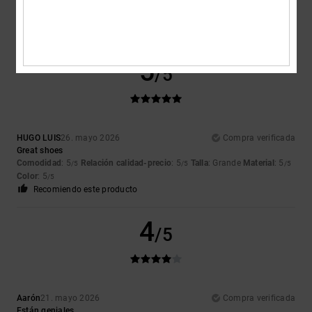
Mostrar original - English
Comodidad
: 3
Relación calidad-precio
: 4
Talla
: Talla perfecta
/5
/5
Material
: 3
Color
: 4
/5
/5
5
/5
HUGO LUIS
26. mayo 2026
Compra verificada
Great shoes
Comodidad
: 5
Relación calidad-precio
: 5
Talla
: Grande
Material
: 5
/5
/5
/5
Color
: 5
/5
Recomiendo este producto
4
/5
Aarón
21. mayo 2026
Compra verificada
Están geniales.