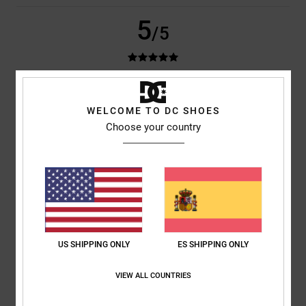
5
/5
Samuel
16. junio 2026
Compra verificada
Un aspecto y un ajuste magníficos
WELCOME TO DC SHOES
Mostrar original - English
Choose your country
Comodidad
: 5
Relación calidad-precio
: 5
Talla
: Talla perfecta
/5
/5
Material
: 5
Color
: 5
/5
/5
Recomiendo este producto
3
/5
US SHIPPING ONLY
ES SHIPPING ONLY
Damien
7. junio 2026
Compra verificada
VIEW ALL COUNTRIES
Las lenguas están un poco rígidas; estoy acostumbrado a lenguas
más grandes.