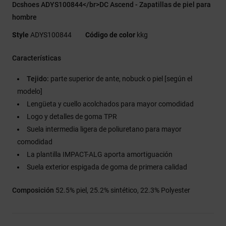
Dcshoes ADYS100844</br>DC Ascend - Zapatillas de piel para
hombre
Style
ADYS100844
Código de color
kkg
Características
Tejido:
parte superior de ante, nobuck o piel [según el
modelo]
Lengüeta y cuello acolchados para mayor comodidad
Logo y detalles de goma TPR
Suela intermedia ligera de poliuretano para mayor
comodidad
La plantilla IMPACT-ALG aporta amortiguación
Suela exterior espigada de goma de primera calidad
Composición
52.5% piel, 25.2% sintético, 22.3% Polyester