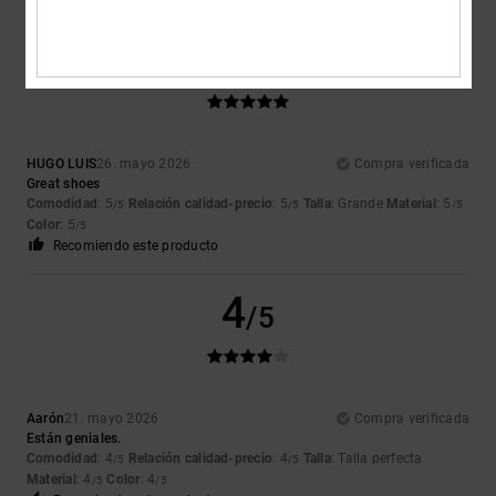
5
/5
HUGO LUIS
26. mayo 2026
Compra verificada
Great shoes
Comodidad
: 5
Relación calidad-precio
: 5
Talla
: Grande
Material
: 5
/5
/5
/5
Color
: 5
/5
Recomiendo este producto
4
/5
Aarón
21. mayo 2026
Compra verificada
Están geniales.
Comodidad
: 4
Relación calidad-precio
: 4
Talla
: Talla perfecta
/5
/5
Material
: 4
Color
: 4
/5
/5