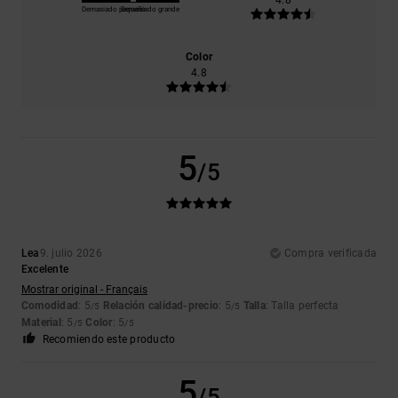
Demasiado pequeño
Demasiado grande
Color
4.8
5
/5
Lea
9. julio 2026
Compra verificada
Excelente
Mostrar original - Français
Comodidad
: 5
Relación calidad-precio
: 5
Talla
: Talla perfecta
/5
/5
Material
: 5
Color
: 5
/5
/5
Recomiendo este producto
5
/5