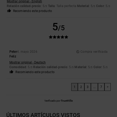
Mostrar original - English
Relación calidad-precio
: 5
Talla
: Talla perfecta
Material
: 5
Color
: 5
/5
/5
/5
Recomiendo este producto
5
/5
Peter
4. mayo 2026
Compra verificada
Feliz
Mostrar original - Deutsch
Comodidad
: 5
Relación calidad-precio
: 5
Material
: 5
Color
: 5
/5
/5
/5
/5
Recomiendo este producto
1
2
3
...
7
>
Verificado por
TrustVille
ÚLTIMOS ARTÍCULOS VISTOS