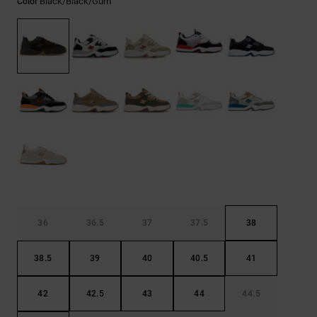
Black/black/gum
Color
Bolsos &
respuestas a
Mochilas
las
preguntas
más
Carteras
frecuentes y
accede a
nuestro
formulario
de contacto.
Consultar
las FAQ
36
36.5
37
37.5
38
38.5
39
40
40.5
41
42
42.5
43
44
44.5