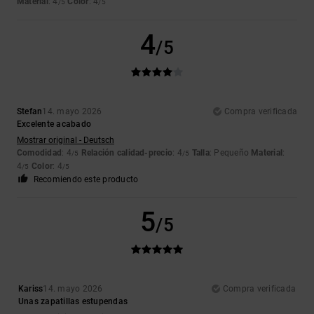
Material
: 4
Color
: 4
/5
/5
4
/5
Stefan
14. mayo 2026
Compra verificada
Excelente acabado
Mostrar original - Deutsch
Comodidad
: 4
Relación calidad-precio
: 4
Talla
: Pequeño
Material
:
/5
/5
4
Color
: 4
/5
/5
Recomiendo este producto
5
/5
Kariss
14. mayo 2026
Compra verificada
Unas zapatillas estupendas