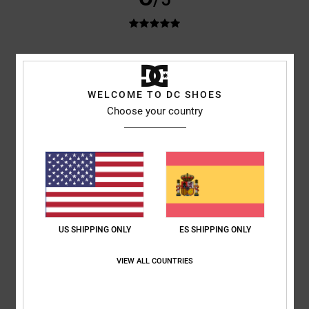
Samuel
16. junio 2026
Compra verificada
Un aspecto y un ajuste magníficos
Mostrar original - English
WELCOME TO DC SHOES
Comodidad
: 5
Relación calidad-precio
: 5
Talla
: Talla perfecta
/5
/5
Choose your country
Material
: 5
Color
: 5
/5
/5
Recomiendo este producto
3
/5
US SHIPPING ONLY
ES SHIPPING ONLY
Damien
7. junio 2026
Compra verificada
Las lenguas están un poco rígidas; estoy acostumbrado a lenguas
más grandes.
VIEW ALL COUNTRIES
Mostrar original - English
Comodidad
: 3
Relación calidad-precio
: 4
Talla
: Talla perfecta
/5
/5
Material
: 3
Color
: 4
/5
/5