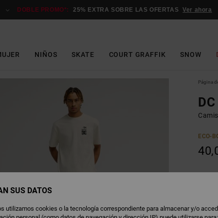
DOBLE PROMO*:
25% EXTRA SOBRE LAS OFERTAS
Ver ahora
MUJER
NIÑOS
SKATE
COURT GRAFFIK
SNOW
Página de
DC
Camis
ECO-B
40,
O
Color
AN SUS DATOS
s utilizamos cookies o la tecnología correspondiente para almacenar y/o acced
rmación personal (como datos de navegación y dirección IP) puede utilizarse para