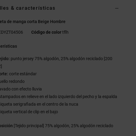
lles & características
eta de manga corta Beige Hombre
EDYZT04506
Código de color
tflh
erísticas
ejido:
punto jersey 75% algodón, 25% algodón reciclado [200
]
orte:
corte estándar
uello redondo
avado con efecto lluvia
stampados en relieve en el lado izquierdo del pecho y la espalda
tiqueta serigrafiada en el centro de la nuca
iqueta vertical de clip en el bajo
sición
[Tejido principal] 75% algodón, 25% algodón reciclado