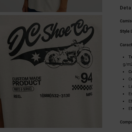
Deta
Camis
Style
Caract
T
g/m2
C
C
L
E
E
Et
Compo