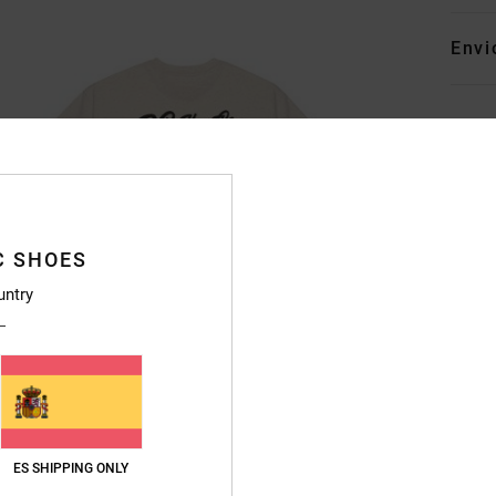
Envi
C SHOES
untry
ES SHIPPING ONLY