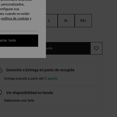
s personalizados,
onfigurar sus
kies cuando no están
a
política de cookies
y
S
M
L
XL
XXL
r guía de tallas
eptar todo
Añadir a la cesta
Domicilio o Entrega en punto de recogida
Entrega prevista a partir del
10 agosto
Ver disponibilidad en tienda
Seleccione una talla