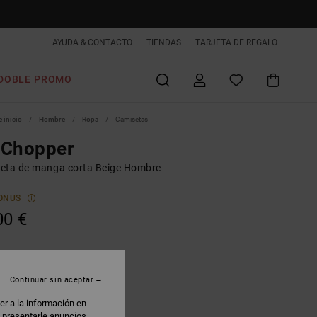
AYUDA & CONTACTO
TIENDAS
TARJETA DE REGALO
DOBLE PROMO
 inicio
Hombre
Ropa
Camisetas
 Chopper
eta de manga corta Beige Hombre
ONUS
00 €
atmeal Heather
Continuar sin aceptar
er a la información en
: presentarle anuncios