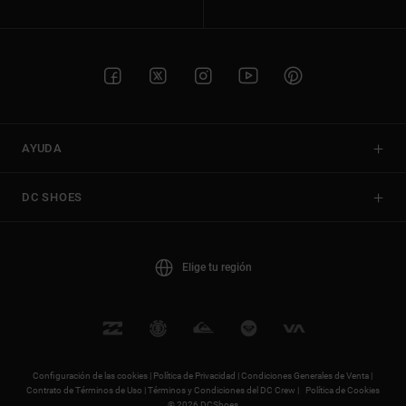
AYUDA
DC SHOES
Elige tu región
Configuración de las cookies |
Política de Privacidad |
Condiciones Generales de Venta |
Contrato de Términos de Uso |
Términos y Condiciones del DC Crew |
Política de Cookies
© 2026 DCShoes