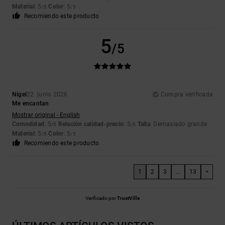
Material
: 5
Color
: 5
/5
/5
Recomiendo este producto
5
/5
Nigel
22. junio 2026
Compra verificada
Me encantan
Mostrar original - English
Comodidad
: 5
Relación calidad-precio
: 5
Talla
: Demasiado grande
/5
/5
Material
: 5
Color
: 5
/5
/5
Recomiendo este producto
1
2
3
...
13
>
Verificado por
TrustVille