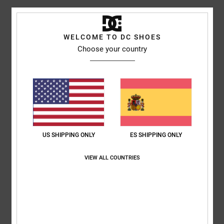
Laetitia
5. julio 2026
Compra verificada
Defecto
WELCOME TO DC SHOES
Mostrar original - Français
Choose your country
Comodidad
: 1
Relación calidad-precio
: 2
Talla
: Talla perfecta
/5
/5
Material
: 5
Color
: 5
/5
/5
5
/5
US SHIPPING ONLY
ES SHIPPING ONLY
Marc
2. julio 2026
Compra verificada
Una nueva variante con la calidad habitual
VIEW ALL COUNTRIES
Mostrar original - Deutsch
Comodidad
: 5
Relación calidad-precio
: 5
Talla
: Talla perfecta
/5
/5
Material
: 5
Color
: 5
/5
/5
Recomiendo este producto
5
/5