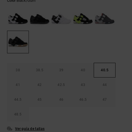
Black/gum
Color
Bolsos &
respuestas a
Mochilas
las
preguntas
más
Carteras
frecuentes y
accede a
nuestro
formulario
de contacto.
Consultar
las FAQ
38
38.5
39
40
40.5
41
42
42.5
43
44
44.5
45
46
46.5
47
48.5
Ver guía de tallas