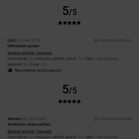
5
/5
Cyril
23. junio 2026
Compra verificada
Demasiado guapa
Mostrar original - Français
Comodidad
: 5
Relación calidad-precio
: 5
Talla
: Talla perfecta
/5
/5
Material
: 5
Color
: 5
/5
/5
Recomiendo este producto
5
/5
Aymeric
23. junio 2026
Compra verificada
Auténticas empanadillas
Mostrar original - Français
Comodidad
: 5
Relación calidad-precio
: 5
Talla
: Talla perfecta
/5
/5