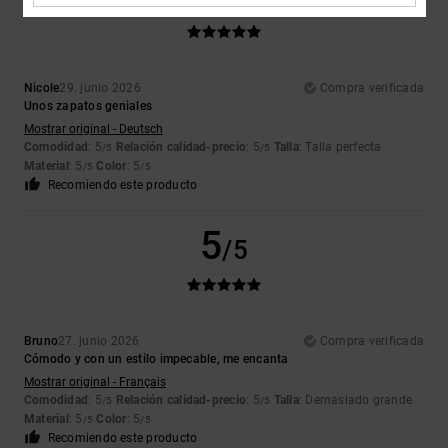
Nicole
29. junio 2026
Compra verificada
Unos zapatos geniales
Mostrar original - Deutsch
Comodidad
: 5
Relación calidad-precio
: 5
Talla
: Talla perfecta
/5
/5
Material
: 5
Color
: 5
/5
/5
Recomiendo este producto
5
/5
Bruno
27. junio 2026
Compra verificada
Cómodo y con un estilo impecable, me encanta
Mostrar original - Français
Comodidad
: 5
Relación calidad-precio
: 5
Talla
: Demasiado grande
/5
/5
Material
: 5
Color
: 5
/5
/5
Recomiendo este producto