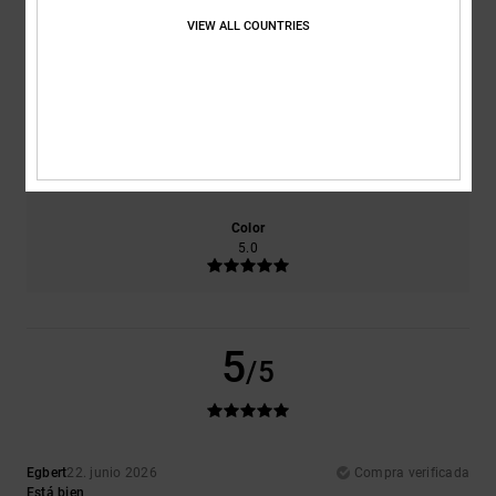
VIEW ALL COUNTRIES
Comodidad
Relación calidad-precio
4.0
5.0
Talla
Material
5.0
Demasiado pequeño
Demasiado grande
Color
5.0
5
/5
Egbert
22. junio 2026
Compra verificada
Está bien