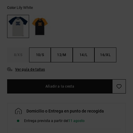
Bolsos &
respuestas a
Mochilas
Lily White
Color
las
preguntas
más
Carteras
frecuentes y
accede a
nuestro
formulario
de contacto.
8/XS
10/S
12/M
14/L
16/XL
Consultar
las FAQ
Ver guía de tallas
Añadir a la cesta
Domicilio o Entrega en punto de recogida
Entrega prevista a partir del
11 agosto