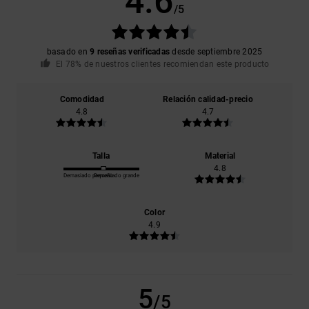
4.6
/5
basado en
9 reseñas verificadas
desde septiembre 2025
El 78% de nuestros clientes recomiendan este producto
Comodidad
Relación calidad-precio
4.8
4.7
Talla
Material
4.8
Demasiado pequeño
Demasiado grande
Color
4.9
5
/5