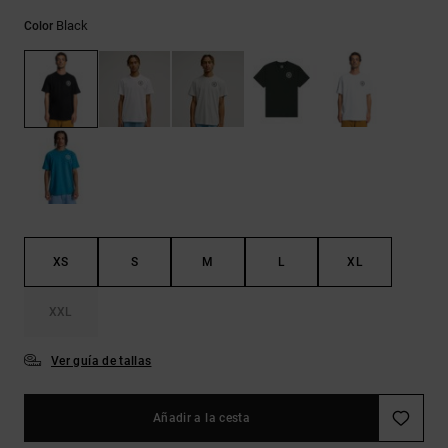
Bolsos &
respuestas a
Mochilas
Black
Color
las
preguntas
más
Carteras
frecuentes y
accede a
nuestro
formulario
de contacto.
Consultar
las FAQ
XS
S
M
L
XL
XXL
Ver guía de tallas
Añadir a la cesta