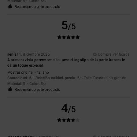
Material
: 5
Color
: 5
/5
/5
Recomiendo este producto
5
/5
Ilenia
11. diciembre 2025
Compra verificada
A primera vista parece sencillo, pero el logotipo de la parte trasera le
da un toque especial
Mostrar original - Italiano
Comodidad
: 5
Relación calidad-precio
: 5
Talla
: Demasiado grande
/5
/5
Material
: 5
Color
: 5
/5
/5
Recomiendo este producto
4
/5