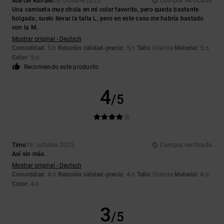
Marcel Raffael
20. octubre 2025
Compra verificada
Una camiseta muy chula en mi color favorito, pero queda bastante
holgada; suelo llevar la talla L, pero en este caso me habría bastado
con la M.
Mostrar original - Deutsch
Comodidad
: 5
Relación calidad-precio
: 5
Talla
: Grande
Material
: 5
/5
/5
/5
Color
: 5
/5
Recomiendo este producto
4
/5
Timo
19. octubre 2025
Compra verificada
Así sin más.
Mostrar original - Deutsch
Comodidad
: 4
Relación calidad-precio
: 4
Talla
: Grande
Material
: 4
/5
/5
/5
Color
: 4
/5
3
/5