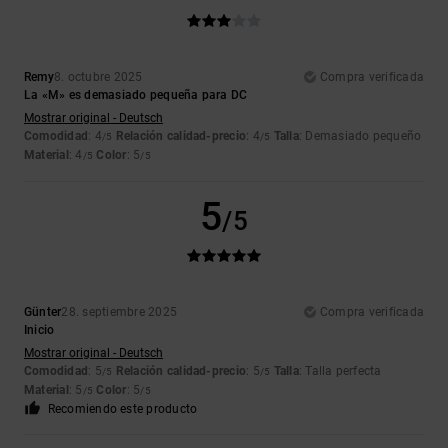
Remy
8. octubre 2025
Compra verificada
La «M» es demasiado pequeña para DC
Mostrar original - Deutsch
Comodidad
: 4
Relación calidad-precio
: 4
Talla
: Demasiado pequeño
/5
/5
Material
: 4
Color
: 5
/5
/5
5
/5
Günter
28. septiembre 2025
Compra verificada
Inicio
Mostrar original - Deutsch
Comodidad
: 5
Relación calidad-precio
: 5
Talla
: Talla perfecta
/5
/5
Material
: 5
Color
: 5
/5
/5
Recomiendo este producto