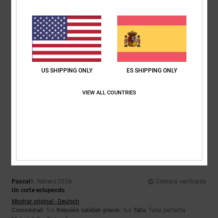
5
/5
Alexander
21. febrero 2026
Compra verificada
Verdeeeee
US SHIPPING ONLY
ES SHIPPING ONLY
Mostrar original - Deutsch
Comodidad
: 5
Relación calidad-precio
: 4
Talla
: Talla perfecta
/5
/5
VIEW ALL COUNTRIES
Material
: 5
Color
: 5
/5
/5
Recomiendo este producto
5
/5
Pascal
9. febrero 2026
Compra verificada
Un corte estupendo
Mostrar original - Deutsch
Comodidad
: 5
Relación calidad-precio
: 5
Talla
: Talla perfecta
/5
/5