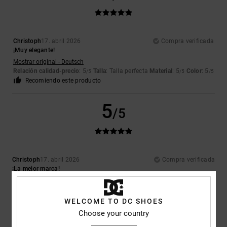
Christoph
17. abril 2026
Compra verificada
¡Muy elegante!
Mostrar original - Deutsch
Relación calidad-precio
: 5
Talla
: Talla perfecta
Material
: 5
Color
: 5
/5
/5
/5
Recomiendo este producto
5
/5
Christoph
17. abril 2026
Compra verificada
¡La mejor marca!
Mostrar original - Deutsch
Comodidad
: 5
Relación calidad-precio
: 5
Talla
: Pequeño
Material
:
/5
/5
5
Color
: 5
/5
/5
WELCOME TO DC SHOES
Recomiendo este producto
Choose your country