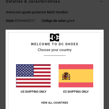
Detalles & características
Gorra con ajuste posterior Multi Hombre
Style
EDYHA03217
Código de color
gsw6
Características
Tejido:
panel frontal de algodón 100% [270 g/m2], paneles
WELCOME TO DC SHOES
traseros de malla 100% poliéster
Choose your country
Corte:
seis paneles semiestructurados
Visera Permacurve con efecto desgastado
Parches con bordado tatami y 3D en el frente y el lateral
Cierre trasero
Detalles de la marca DC
Composición
[Tejido principal] 100% algodón
US SHIPPING ONLY
ES SHIPPING ONLY
VIEW ALL COUNTRIES
Envios y Devoluciones