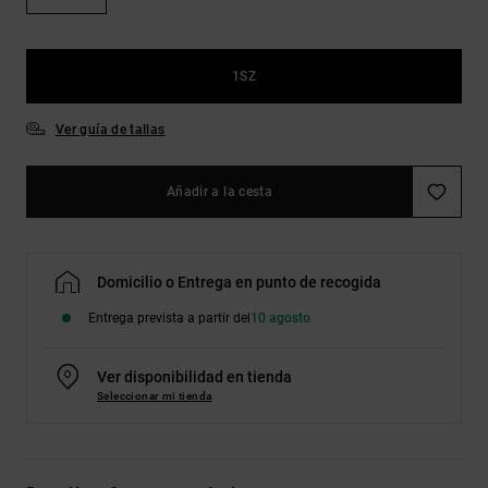
Bolsos &
respuestas a
Mochilas
las
preguntas
más
1SZ
Carteras
frecuentes y
accede a
Ver guía de tallas
nuestro
formulario
de contacto.
Añadir a la cesta
Consultar
las FAQ
Domicilio o Entrega en punto de recogida
Entrega prevista a partir del
10 agosto
Ver disponibilidad en tienda
Seleccionar mi tienda