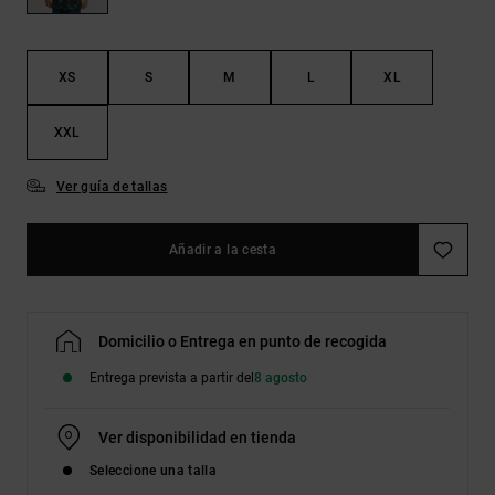
Bolsos &
respuestas a
Mochilas
las
preguntas
más
XS
S
M
L
XL
Carteras
frecuentes y
accede a
XXL
nuestro
formulario
de contacto.
Ver guía de tallas
Consultar
las FAQ
Añadir a la cesta
Domicilio o Entrega en punto de recogida
Entrega prevista a partir del
8 agosto
Ver disponibilidad en tienda
Seleccione una talla