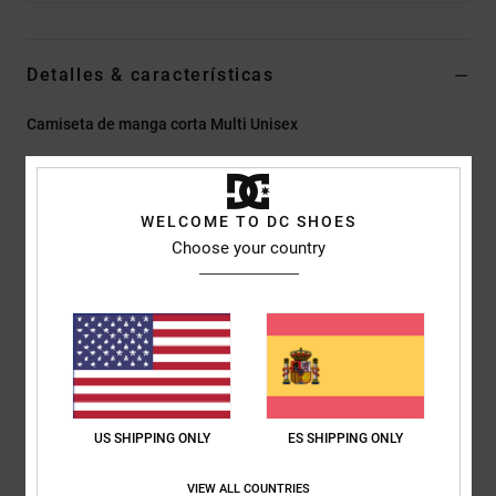
Detalles & características
Camiseta de manga corta Multi Unisex
Style
EDYKT03562
Código de color
gsw6
Características
WELCOME TO DC SHOES
Choose your country
Tejido:
malla de poliéster de trama abierta, 245 g/m²
Corte:
corte estándar
Cuello redondo con canalé plano
Cinta de cuello en malla del mismo tejido
Estampado sublimado
Detalles de la marca DC
US SHIPPING ONLY
ES SHIPPING ONLY
Composición
[Tejido principal] 100% poliéster
VIEW ALL COUNTRIES