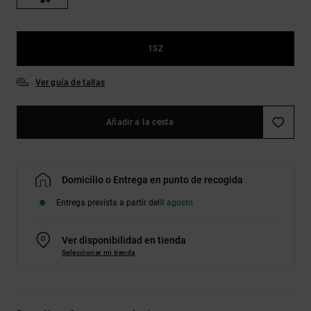
Bolsos &
respuestas a
Mochilas
las
preguntas
más
1SZ
Carteras
frecuentes y
accede a
Ver guía de tallas
nuestro
formulario
de contacto.
Añadir a la cesta
Consultar
las FAQ
Domicilio o Entrega en punto de recogida
Entrega prevista a partir del
8 agosto
Ver disponibilidad en tienda
Seleccionar mi tienda