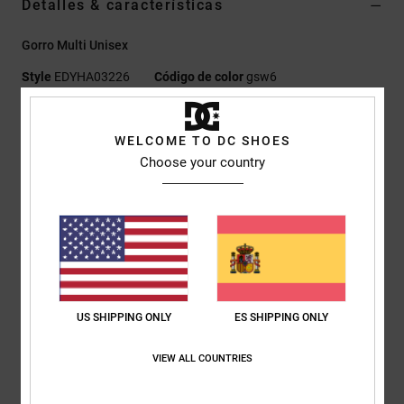
Detalles & características
Gorro Multi Unisex
Style
EDYHA03226
Código de color
gsw6
Características
WELCOME TO DC SHOES
Tejido:
punto de canalé 100% acrílico, forro polar 100%
Choose your country
poliéster
Diseño tipo chullo con orejeras, cordones y pompón
Parche bordado DCSHOES
Detalles de la marca DC
Composición
[Tejido principal] 100% acrílico
US SHIPPING ONLY
ES SHIPPING ONLY
Envios y Devoluciones
VIEW ALL COUNTRIES