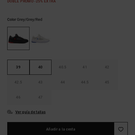
DOBLE PROMO -25% EXTRA
Bolsos &
respuestas a
Mochilas
las
preguntas
Grey/grey/red
Color
más
Carteras
frecuentes y
accede a
nuestro
formulario
de contacto.
Consultar
las FAQ
39
40
40.5
41
42
42.5
43
44
44.5
45
46
47
Ver guía de tallas
Añadir a la cesta