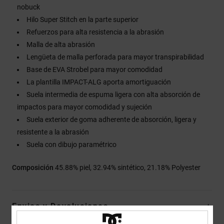
nobuck
Hilo Super Stitch en la parte superior
Refuerzos para alta resistencia a la abrasión
Malla de alta abrasión
Lengüeta de malla perforada para mayor transpirabilidad
Base de EVA Strobel para mayor comodidad
La plantilla IMPACT-ALG aporta amortiguación
Suela intermedia de espuma ligera con alta absorción de
impactos para mayor comodidad y sujeción
Suela exterior de goma adherente de absorción, ligera y
resistente a la abrasión
Suela con dibujo paramétrico
Composición
45.88% piel, 32.94% sintético, 21.18% Polyester
Envios y Devoluciones