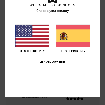
WELCOME TO DC SHOES
Reseñas de los clientes
Choose your country
Puntuación media
5.0
/5
US SHIPPING ONLY
ES SHIPPING ONLY
basado en
2 reseñas verificadas
desde octubre 2025
El 50% de nuestros clientes recomiendan este producto
VIEW ALL COUNTRIES
Comodidad
Relación calidad-precio
5.0
5.0
Talla
Material
5.0
Demasiado pequeño
Demasiado grande