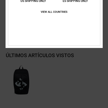
US SHIPPING ONLY
ES SHIPPING ONLY
Volumen:
24 L de capacidad
VIEW ALL COUNTRIES
Composición
[Tejido principal] 100% poliéster reciclado
Envios y Devoluciones
ÚLTIMOS ARTÍCULOS VISTOS