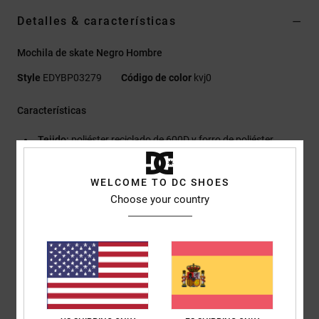
Detalles & características
Mochila de skate Negro Hombre
Style
EDYBP03279
Código de color
kvj0
Características
Tejido:
poliéster reciclado de 600D y forro de poliéster
reciclado
Correas para el skate en la parte trasera exterior
WELCOME TO DC SHOES
Bolsillo principal con cremallera en el centro
Choose your country
Bolsillo exterior de malla con cremallera en la parte superior
Bolsillo exterior lateral con cierre autoadherente
Bolsillo grande con cremallera para zapatos en la parte
inferior
Logo grande DC en la parte delantera
Estampado DCSHOECO en el lateral
Tamaño:
52cm x 27cm x21cm