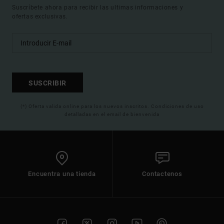
Suscríbete ahora para recibir las ultimas informaciones y
ofertas exclusivas.
SUSCRIBIR
(*) Oferta valida online para los nuevos inscritos. Condiciones de uso
detalladas en el email de bienvenida
Encuentra una tienda
Contactenos