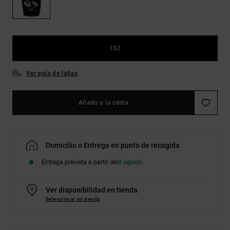
Bolsos &
respuestas a
Mochilas
las
preguntas
más
Carteras
frecuentes y
1SZ
accede a
nuestro
formulario
Ver guía de tallas
de contacto.
Consultar
Añadir a la cesta
las FAQ
Domicilio o Entrega en punto de recogida
Entrega prevista a partir del
8 agosto
Ver disponibilidad en tienda
Seleccionar mi tienda