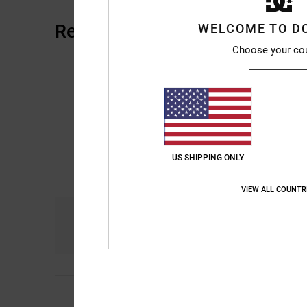
Reseñas de los clientes
WELCOME TO D
Choose your co
US SHIPPING ONLY
VIEW ALL COUNTR
Comodidad
Re
4.3
4
Alex
28. junio 2026
/5
Todavía tengo que a