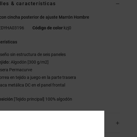
lles & características
con cincha posterior de ajuste Marrón Hombre
EDYHA03196
Código de color
kzj0
erísticas
iseño sin estructura de seis paneles
ejido:
Algodón [300 g/m2]
isera Permacurve
orrea en tejido a juego en la parte trasera
laca metálica DC en el panel frontal
sición
[Tejido principal] 100% algodón
os y Devoluciones