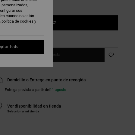
s personalizados,
onfigurar sus
kies cuando no están
a
política de cookies
y
1SZ
r guía de tallas
eptar todo
Añadir a la cesta
Domicilio o Entrega en punto de recogida
Entrega prevista a partir del
11 agosto
Ver disponibilidad en tienda
Seleccionar mi tienda