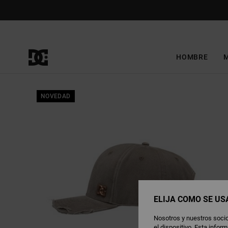
Pasar
a
la
información
del
producto
HOMBRE
NOVEDAD
ELIJA CÓMO SE US
Nosotros y nuestros socio
el dispositivo. Esta info