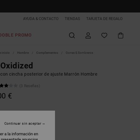
AYUDA & CONTACTO
TIENDAS
TARJETA DE REGALO
DOBLE PROMO
 inicio
Hombre
Complementos
Gorras & Sombreros
Oxidized
 con cincha posterior de ajuste Marrón Hombre
(3 Reseñas)
00 €
orel
Continuar sin aceptar
er a la información en
: presentarle anuncios