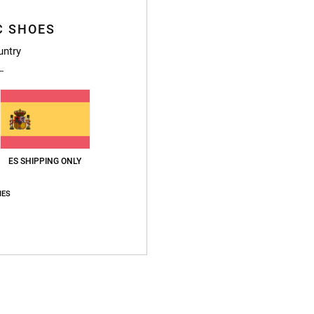
C SHOES
untry
Puntuación media
3.3
/5
ES SHIPPING ONLY
basado en
3 reseñas verificadas
desde abril 2026
El 33% de nuestros clientes recomiendan este producto
IES
lación calidad-precio
Talla
Material
4.3
4.0
Demasiado pequeño
Demasiado grande
costumbrarme un poco a ello