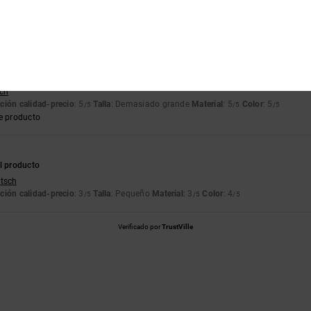
tch
ción calidad-precio
: 5
Material
: 4
Color
: 5
/5
/5
/5
tch
ción calidad-precio
: 5
Talla
: Demasiado grande
Material
: 5
Color
: 5
/5
/5
/5
e producto
l producto
utsch
ción calidad-precio
: 3
Talla
: Pequeño
Material
: 3
Color
: 4
/5
/5
/5
Verificado por
TrustVille