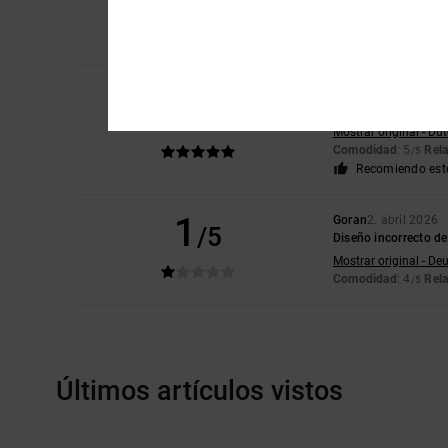
Mostrar original - Du
Comodidad
: 4
Rela
/5
Adam
20. abril 2026
5
/5
Perfecto
Mostrar original - Du
Comodidad
: 5
Rela
/5
Recomiendo est
1
Goran
2. abril 2026
/5
Diseño incorrecto de
Mostrar original - De
Comodidad
: 4
Rela
/5
Últimos artículos vistos