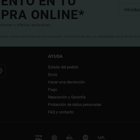
UENTO EN TU
PRA ONLINE*
ciones y ofertas exclusivas.
 valida online para los nuevos inscritos. Condiciones de uso detalladas en el email de
AYUDA
Estado del pedido
Envio
Hacer una devolución
Pago
Reparación y Garantía
Protección de datos personales
FAQ y contacto