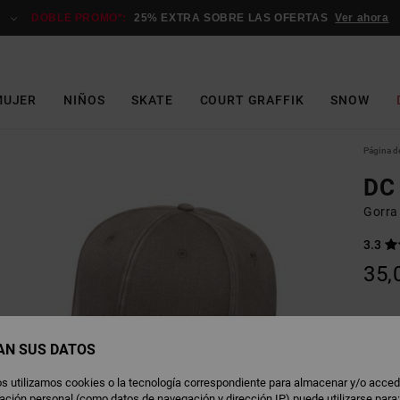
DOBLE PROMO*:
25% EXTRA SOBRE LAS OFERTAS
Ver ahora
MUJER
NIÑOS
SKATE
COURT GRAFFIK
SNOW
Página de
DC 
Gorra
3.3
35,
M
Color
AN SUS DATOS
s utilizamos cookies o la tecnología correspondiente para almacenar y/o acced
rmación personal (como datos de navegación y dirección IP) puede utilizarse para