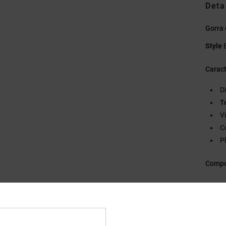
Deta
Gorra 
Style
Caract
D
T
V
C
P
Compo
Envi