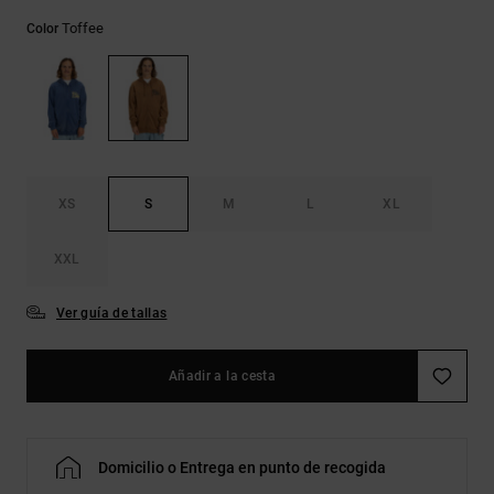
Bolsos &
respuestas a
Mochilas
Toffee
Color
las
preguntas
más
Carteras
frecuentes y
accede a
nuestro
formulario
de contacto.
XS
S
M
L
XL
Consultar
las FAQ
XXL
Ver guía de tallas
Añadir a la cesta
Domicilio o Entrega en punto de recogida