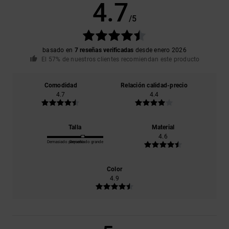
4.7
/5
basado en
7 reseñas verificadas
desde enero 2026
El 57% de nuestros clientes recomiendan este producto
Comodidad
Relación calidad-precio
4.7
4.4
Talla
Material
4.6
Demasiado pequeño
Demasiado grande
Color
4.9