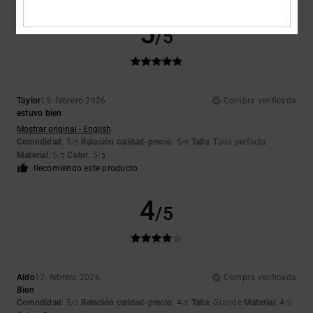
5
/5
Taylor
19. febrero 2026
Compra verificada
estuvo bien
Mostrar original - English
Comodidad
: 5
Relación calidad-precio
: 5
Talla
: Talla perfecta
/5
/5
Material
: 5
Color
: 5
/5
/5
Recomiendo este producto
4
/5
Aldo
17. febrero 2026
Compra verificada
Bien
Comodidad
: 5
Relación calidad-precio
: 4
Talla
: Grande
Material
: 4
/5
/5
/5