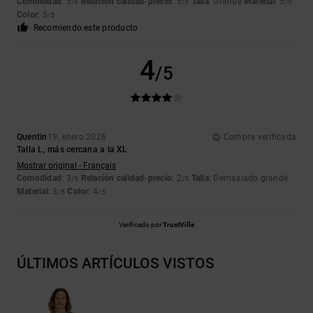
Comodidad
: 5
Relación calidad-precio
: 5
Talla
: Grande
Material
: 5
/5
/5
/5
Color
: 5
/5
Recomiendo este producto
4
/5
Quentin
19. enero 2026
Compra verificada
Talla L, más cercana a la XL
Mostrar original - Français
Comodidad
: 3
Relación calidad-precio
: 2
Talla
: Demasiado grande
/5
/5
Material
: 3
Color
: 4
/5
/5
Verificado por
TrustVille
ÚLTIMOS ARTÍCULOS VISTOS