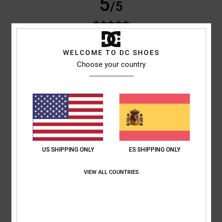
5
/5
V
3. junio 2026
Compra verificada
WELCOME TO DC SHOES
Un tejido muy suave, pero a la vez resistente
Choose your country
Mostrar original - Dutch
Comodidad
: 5
Relación calidad-precio
: 5
Talla
: Talla perfecta
/5
/5
Material
: 5
Color
: 5
/5
/5
Recomiendo este producto
5
/5
US SHIPPING ONLY
ES SHIPPING ONLY
VIEW ALL COUNTRIES
Laurine
3. abril 2026
Compra verificada
Sudadera con capucha de corte ajustado y suave
Mostrar original - Français
Comodidad
: 5
Relación calidad-precio
: 5
Talla
: Talla perfecta
/5
/5
Material
: 5
Color
: 5
/5
/5