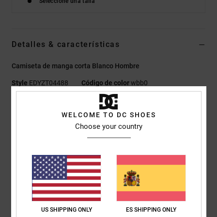
Seleccione una talla
Detalles & características
Camiseta de manga corta Blanco Hombre
Style
EDYZT04488
Código de color
wbb0
Características
WELCOME TO DC SHOES
Tejido:
punto jersey 75% algodón, 25% algodón reciclado
Choose your country
[200 g/m2]
Corte:
corte estándar
Cuello redondo
Impresiones de plastisol en el pecho izquierdo
Etiqueta serigrafiada en el centro de la nuca
Etiqueta vertical de clip en el bajo
US SHIPPING ONLY
ES SHIPPING ONLY