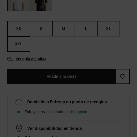
Bolsos &
respuestas a
Mochilas
las
preguntas
más
Carteras
frecuentes y
XS
S
M
L
XL
accede a
nuestro
formulario
XXL
de contacto.
Ver guía de tallas
Consultar
las FAQ
Añadir a la cesta
Domicilio o Entrega en punto de recogida
Entrega prevista a partir del
11 agosto
Ver disponibilidad en tienda