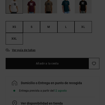
Bolsos &
respuestas a
Mochilas
las
preguntas
más
Carteras
frecuentes y
accede a
XS
S
M
L
XL
nuestro
formulario
de contacto.
XXL
Consultar
las FAQ
Ver guía de tallas
Añadir a la cesta
Domicilio o Entrega en punto de recogida
Entrega prevista a partir del
12 agosto
Ver disponibilidad en tienda