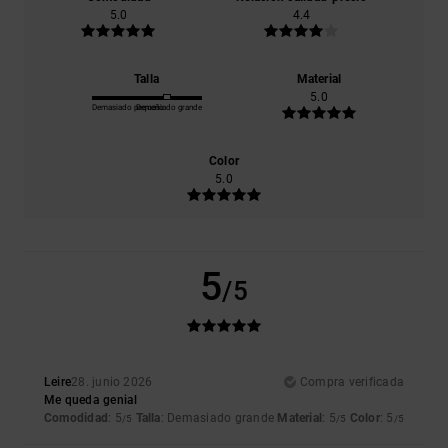
5.0
4.4
Talla
Material
5.0
Demasiado pequeño
Demasiado grande
Color
5.0
5
/5
Leire
28. junio 2026
Compra verificada
Me queda genial
Comodidad
: 5
Talla
: Demasiado grande
Material
: 5
Color
: 5
/5
/5
/5