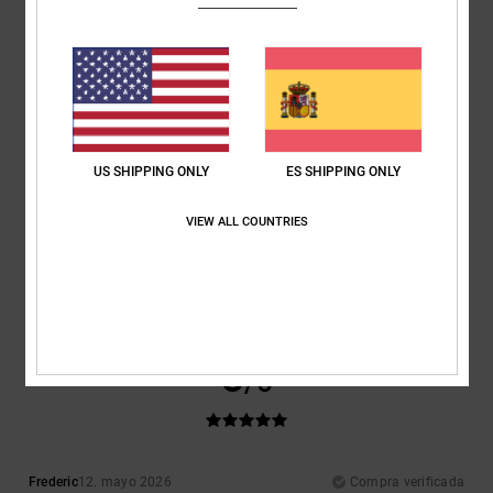
Material
: 5
Color
: 5
/5
/5
Recomiendo este producto
5
/5
US SHIPPING ONLY
ES SHIPPING ONLY
Frederic
12. mayo 2026
Compra verificada
VIEW ALL COUNTRIES
Perfecto
Mostrar original - Français
Comodidad
: 5
Relación calidad-precio
: 4
Talla
: Talla perfecta
/5
/5
Material
: 5
/5
Recomiendo este producto
5
/5
Frederic
12. mayo 2026
Compra verificada