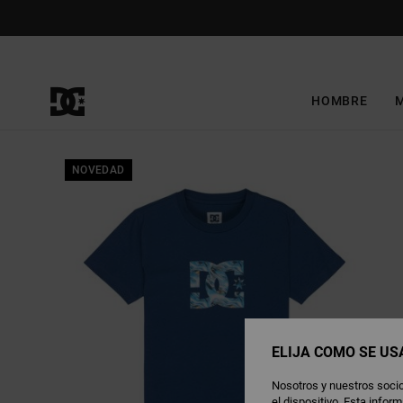
Pasar
a
la
información
del
producto
HOMBRE
NOVEDAD
ELIJA CÓMO SE US
Nosotros y nuestros socio
el dispositivo. Esta info