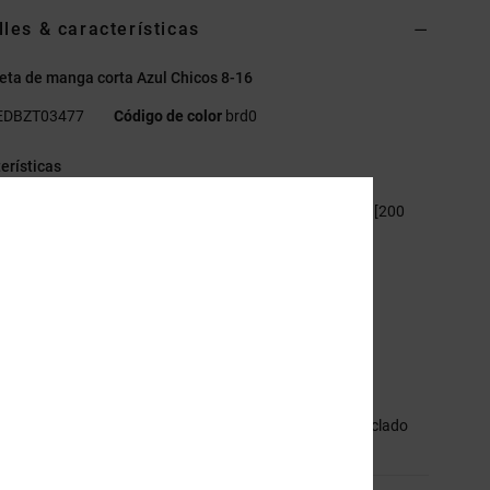
lles & características
ta de manga corta Azul Chicos 8-16
EDBZT03477
Código de color
brd0
erísticas
ejido:
punto jersey 75% algodón, 25% algodón reciclado [200
]
orte:
normal
uello redondo
stampado digital en el pecho
iqueta serigrafiada en el cuello
iqueta tipo clip en el bajo
sición
[Tejido principal] 75% algodón, 25% algodón reciclado