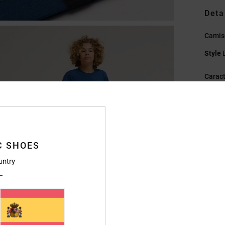
Deta
Camise
Style
Caract
T
g/m2
C
C
C SHOES
E
Et
untry
Et
Compo