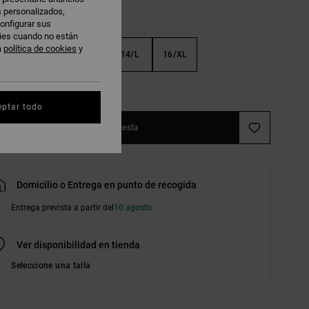
s personalizados,
onfigurar sus
kies cuando no están
a
política de cookies
y
S
10/S
12/M
14/L
16/XL
r guía de tallas
eptar todo
Añadir a la cesta
Domicilio o Entrega en punto de recogida
Entrega prevista a partir del
10 agosto
Ver disponibilidad en tienda
Seleccione una talla