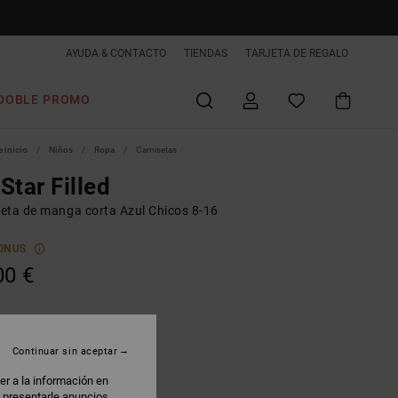
AYUDA & CONTACTO
TIENDAS
TARJETA DE REGALO
DOBLE PROMO
 inicio
Niños
Ropa
Camisetas
Star Filled
eta de manga corta Azul Chicos 8-16
ONUS
00 €
nsign Blue
Continuar sin aceptar
er a la información en
: presentarle anuncios