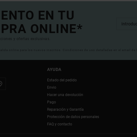
UENTO EN TU
PRA ONLINE*
ciones y ofertas exclusivas.
 valida online para los nuevos inscritos. Condiciones de uso detalladas en el email de
AYUDA
Estado del pedido
Envio
Hacer una devolución
Pago
Reparación y Garantía
Protección de datos personales
FAQ y contacto