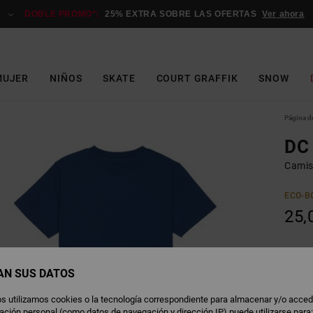
DOBLE PROMO*:
25% EXTRA SOBRE LAS OFERTAS
Ver ahora
MUJER
NIÑOS
SKATE
COURT GRAFFIK
SNOW
Página de
DC 
Camis
ECO-B
25,
E
Color
AN SUS DATOS
s utilizamos cookies o la tecnología correspondiente para almacenar y/o acced
rmación personal (como datos de navegación y dirección IP) puede utilizarse para