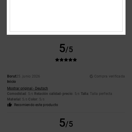
Jose Luis
5. julio 2026
Compra verificada
todo bien
Comodidad
: 5
Relación calidad-precio
: 5
Talla
: Talla perfecta
/5
/5
Material
: 5
Color
: 5
/5
/5
Recomiendo este producto
5
/5
Borut
25. junio 2026
Compra verificada
Inicio
Mostrar original - Deutsch
Comodidad
: 5
Relación calidad-precio
: 5
Talla
: Talla perfecta
/5
/5
Material
: 5
Color
: 5
/5
/5
Recomiendo este producto
5
/5