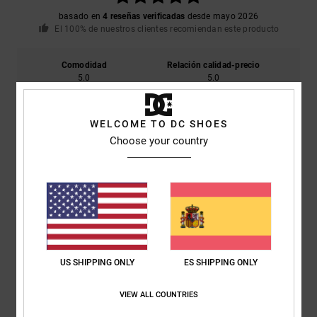
basado en
4 reseñas verificadas
desde mayo 2026
El 100% de nuestros clientes recomiendan este producto
Comodidad
Relación calidad-precio
5.0
5.0
WELCOME TO DC SHOES
Talla
Material
5.0
Choose your country
Demasiado pequeño
Demasiado grande
Color
5.0
5
US SHIPPING ONLY
ES SHIPPING ONLY
/5
VIEW ALL COUNTRIES