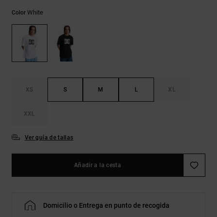
Bolsos &
respuestas a
Mochilas
White
Color
las
preguntas
más
Carteras
frecuentes y
accede a
nuestro
formulario
de contacto.
XS
S
M
L
XL
Consultar
las FAQ
XXL
Ver guía de tallas
Añadir a la cesta
Domicilio o Entrega en punto de recogida