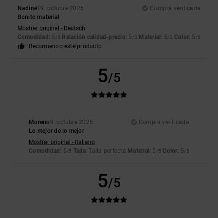
Nadine
19. octubre 2025
Compra verificada
Bonito material
Mostrar original - Deutsch
Comodidad
: 5
Relación calidad-precio
: 5
Material
: 5
Color
: 5
/5
/5
/5
/5
Recomiendo este producto
5
/5
Moreno
9. octubre 2025
Compra verificada
Lo mejor de lo mejor
Mostrar original - Italiano
Comodidad
: 5
Talla
: Talla perfecta
Material
: 5
Color
: 5
/5
/5
/5
5
/5