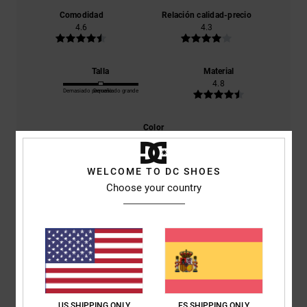
Comodidad
Relación calidad-precio
4.6
4.3
Talla
Material
4.8
Demasiado pequeño
Demasiado grande
Color
4.8
WELCOME TO DC SHOES
Choose your country
5
/5
Stephane
5. junio 2026
Compra verificada
Me gustan mucho los zapatos DC.
US SHIPPING ONLY
ES SHIPPING ONLY