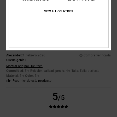
Mostrar original - Français
Comodidad
: 4
Relación calidad-precio
: 3
Talla
: Talla perfecta
/5
/5
Material
: 4
Color
: 4
/5
/5
VIEW ALL COUNTRIES
Recomiendo este producto
5
/5
Alexander
21. febrero 2026
Compra verificada
Queda genial
Mostrar original - Deutsch
Comodidad
: 5
Relación calidad-precio
: 4
Talla
: Talla perfecta
/5
/5
Material
: 5
Color
: 5
/5
/5
Recomiendo este producto
5
/5