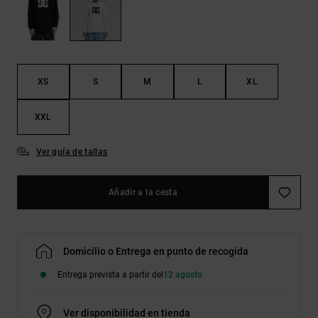
Bolsos &
respuestas a
Mochilas
las
preguntas
más
Carteras
frecuentes y
accede a
XS
S
M
L
XL
nuestro
formulario
de contacto.
XXL
Consultar
las FAQ
Ver guía de tallas
Añadir a la cesta
Domicilio o Entrega en punto de recogida
Entrega prevista a partir del
12 agosto
Ver disponibilidad en tienda