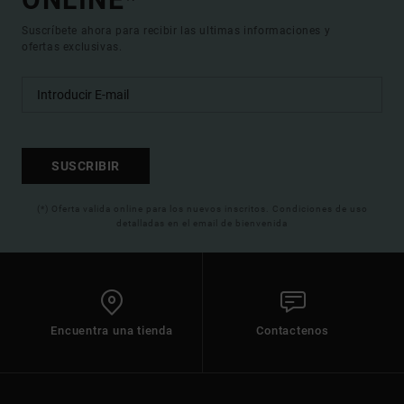
Suscríbete ahora para recibir las ultimas informaciones y
ofertas exclusivas.
SUSCRIBIR
(*) Oferta valida online para los nuevos inscritos. Condiciones de uso
detalladas en el email de bienvenida
Encuentra una tienda
Contactenos