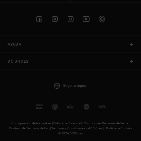
AYUDA
DC SHOES
Elige tu región
Configuración de las cookies |
Política de Privacidad |
Condiciones Generales de Venta |
Contrato de Términos de Uso |
Términos y Condiciones del DC Crew |
Política de Cookies
© 2026 DCShoes