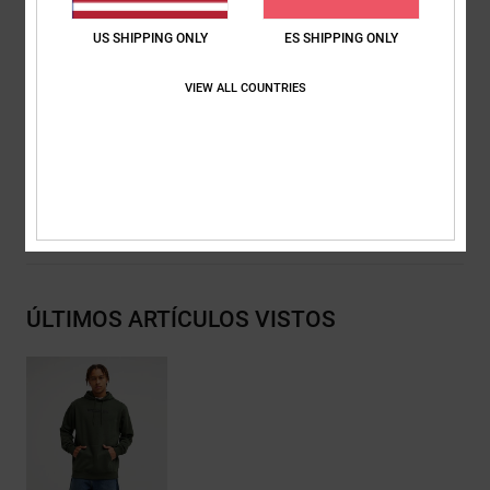
Ojales metálicos y cordones planos con puntas metálicas de
la marca
US SHIPPING ONLY
ES SHIPPING ONLY
Detalles de la marca DC RE/SOLVE
VIEW ALL COUNTRIES
Composición
[Tejido principal] 55% algodón, 25% algodón
reciclado, 20% poliéster reciclado
Envios y Devoluciones
ÚLTIMOS ARTÍCULOS VISTOS