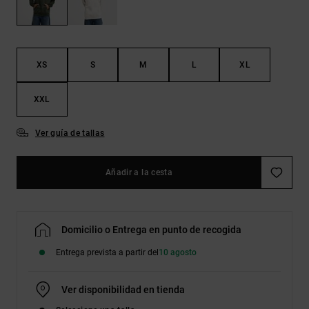
Bolsos &
respuestas a
Mochilas
las
preguntas
más
Carteras
frecuentes y
XS
S
M
L
XL
accede a
nuestro
formulario
XXL
de contacto.
Ver guía de tallas
Consultar
las FAQ
Añadir a la cesta
Domicilio o Entrega en punto de recogida
Entrega prevista a partir del
10 agosto
Ver disponibilidad en tienda