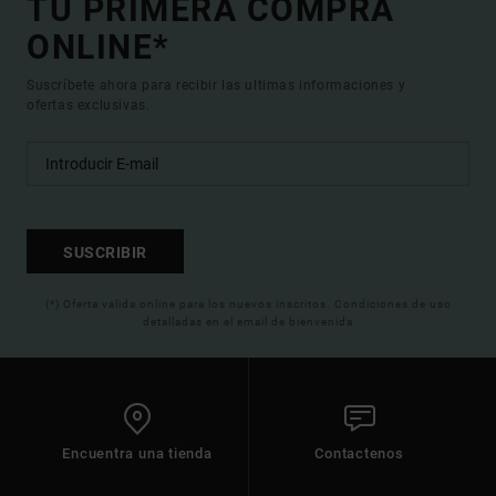
TU PRIMERA COMPRA
ONLINE*
Suscríbete ahora para recibir las ultimas informaciones y
ofertas exclusivas.
SUSCRIBIR
(*) Oferta valida online para los nuevos inscritos. Condiciones de uso
detalladas en el email de bienvenida
Encuentra una tienda
Contactenos