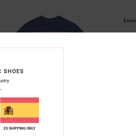
Envi
C SHOES
untry
ES SHIPPING ONLY