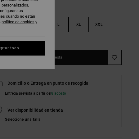
s personalizados,
onfigurar sus
kies cuando no están
a
política de cookies
y
S
M
L
XL
XXL
r guía de tallas
eptar todo
Añadir a la cesta
Domicilio o Entrega en punto de recogida
Entrega prevista a partir del
8 agosto
Ver disponibilidad en tienda
Seleccione una talla