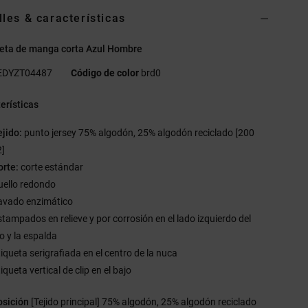
lles & características
eta de manga corta Azul Hombre
EDYZT04487
Código de color
brd0
erísticas
ejido:
punto jersey 75% algodón, 25% algodón reciclado [200
]
orte:
corte estándar
uello redondo
avado enzimático
stampados en relieve y por corrosión en el lado izquierdo del
o y la espalda
tiqueta serigrafiada en el centro de la nuca
iqueta vertical de clip en el bajo
sición
[Tejido principal] 75% algodón, 25% algodón reciclado