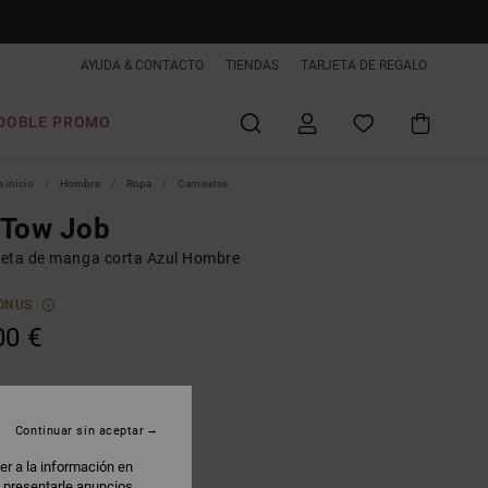
AYUDA & CONTACTO
TIENDAS
TARJETA DE REGALO
DOBLE PROMO
 inicio
Hombre
Ropa
Camisetas
 Tow Job
eta de manga corta Azul Hombre
ONUS
00 €
nsign Blue
Continuar sin aceptar
er a la información en
: presentarle anuncios