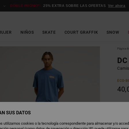
DOBLE PROMO*:
25% EXTRA SOBRE LAS OFERTAS
Ver ahora
MUJER
NIÑOS
SKATE
COURT GRAFFIK
SNOW
Página de
DC
Camis
ECO-B
40,
E
Color
AN SUS DATOS
s utilizamos cookies o la tecnología correspondiente para almacenar y/o acced
rmación personal (como datos de navegación y dirección IP) puede utilizarse para