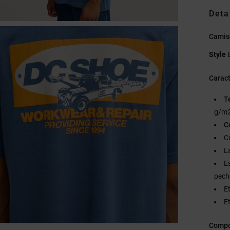
Deta
Camis
Style
Caract
T
g/m2
C
C
L
E
pech
E
Et
Compo