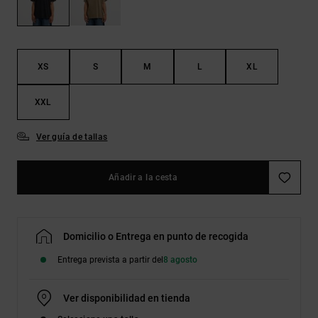
Bolsos &
respuestas a
Mochilas
las
preguntas
más
Carteras
frecuentes y
XS
S
M
L
XL
accede a
nuestro
formulario
XXL
de contacto.
Ver guía de tallas
Consultar
las FAQ
Añadir a la cesta
Domicilio o Entrega en punto de recogida
Entrega prevista a partir del
8 agosto
Ver disponibilidad en tienda