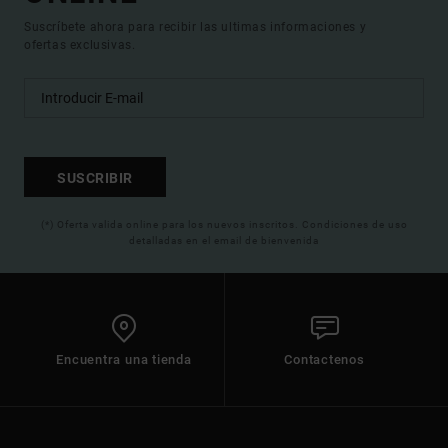
Suscríbete ahora para recibir las ultimas informaciones y
ofertas exclusivas.
SUSCRIBIR
(*) Oferta valida online para los nuevos inscritos. Condiciones de uso
detalladas en el email de bienvenida
Encuentra una tienda
Contactenos