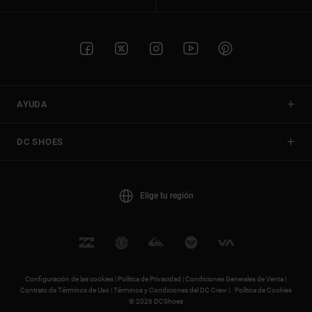
AYUDA
DC SHOES
Elige tu región
Configuración de las cookies |
Política de Privacidad |
Condiciones Generales de Venta |
Contrato de Términos de Uso |
Términos y Condiciones del DC Crew |
Política de Cookies
© 2026 DCShoes