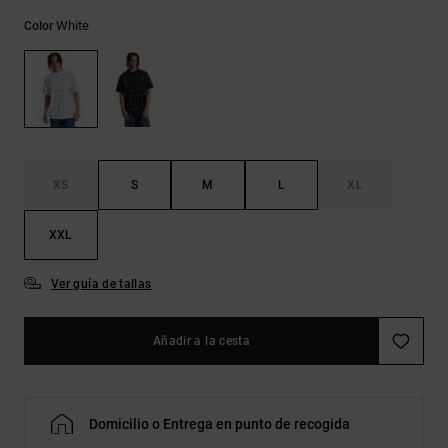
Bolsos &
respuestas a
Mochilas
White
Color
las
preguntas
más
Carteras
frecuentes y
accede a
nuestro
formulario
de contacto.
XS
S
M
L
XL
Consultar
las FAQ
XXL
Ver guía de tallas
Añadir a la cesta
Domicilio o Entrega en punto de recogida