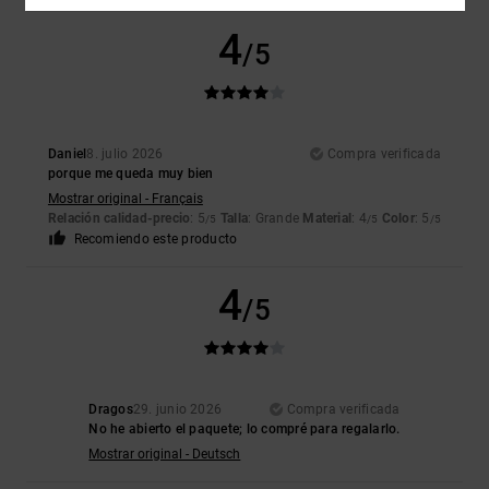
4
/5
Daniel
8. julio 2026
Compra verificada
porque me queda muy bien
Mostrar original - Français
Relación calidad-precio
: 5
Talla
: Grande
Material
: 4
Color
: 5
/5
/5
/5
Recomiendo este producto
4
/5
Dragos
29. junio 2026
Compra verificada
No he abierto el paquete; lo compré para regalarlo.
Mostrar original - Deutsch