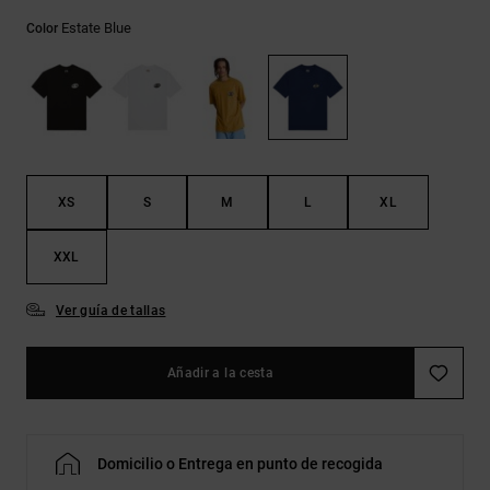
Bolsos &
respuestas a
Mochilas
Estate Blue
Color
las
preguntas
más
Carteras
frecuentes y
accede a
nuestro
formulario
de contacto.
XS
S
M
L
XL
Consultar
las FAQ
XXL
Ver guía de tallas
Añadir a la cesta
Domicilio o Entrega en punto de recogida