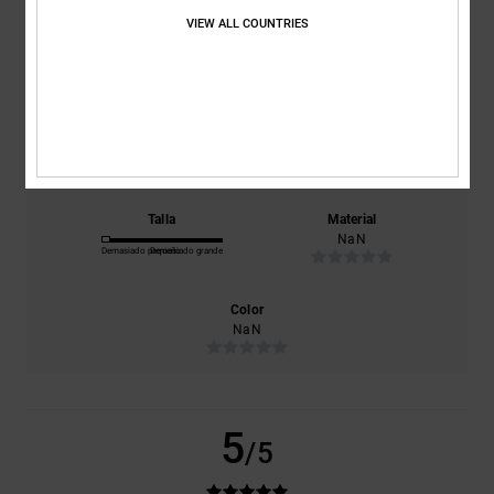
VIEW ALL COUNTRIES
basado en
1 reseñas verificadas
desde julio 2026
El 0% de nuestros clientes recomiendan este producto
Comodidad
Relación calidad-precio
NaN
NaN
Talla
Material
NaN
Demasiado pequeño
Demasiado grande
Color
NaN
5
/5