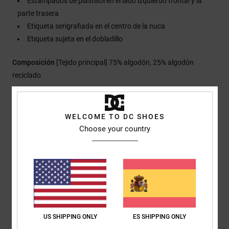
Estampados de plastisol en el lado izquierdo frontal y la
parte trasera
Etiqueta serigrafiada en el centro de la nuca
Etiqueta sujeta en el dobladillo
Composición
[Tejido principal] 75% algodón, 25% algodón
reciclado
Envios y Devoluciones
WELCOME TO DC SHOES
Choose your country
Reseñas de los clientes
Puntuación media
5.0
US SHIPPING ONLY
ES SHIPPING ONLY
/5