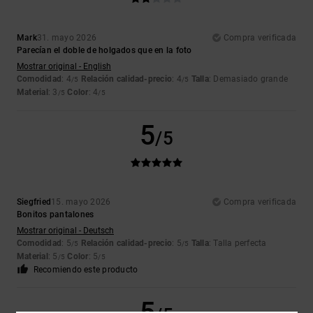
Mark
31. mayo 2026
Compra verificada
Parecían el doble de holgados que en la foto
Mostrar original - English
Comodidad
: 4
Relación calidad-precio
: 4
Talla
: Demasiado grande
/5
/5
Material
: 3
Color
: 4
/5
/5
5
/5
Siegfried
15. mayo 2026
Compra verificada
Bonitos pantalones
Mostrar original - Deutsch
Comodidad
: 5
Relación calidad-precio
: 5
Talla
: Talla perfecta
/5
/5
Material
: 5
Color
: 5
/5
/5
Recomiendo este producto
5