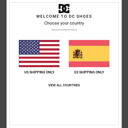
/5
WELCOME TO DC SHOES
Choose your country
Colin
23. febrero 2026
Compra verificada
Me encantan
Mostrar original - English
Relación calidad-precio
: 5
Talla
: Demasiado grande
Color
: 5
/5
/5
Recomiendo este producto
3
/5
US SHIPPING ONLY
ES SHIPPING ONLY
VIEW ALL COUNTRIES
Dany
2. febrero 2026
Compra verificada
La talla 38/34 es bastante larga, y el tejido es resistente
Mostrar original - Deutsch
Comodidad
: 2
Relación calidad-precio
: 1
Talla
: Talla perfecta
/5
/5
Material
: 4
Color
: 2
/5
/5
Recomiendo este producto