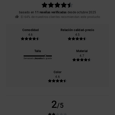
basado en
11 reseñas verificadas
desde octubre 2025
El 64% de nuestros clientes recomiendan este producto
Comodidad
Relación calidad-precio
4.6
4.5
Talla
Material
4.7
Demasiado pequeño
Demasiado grande
Color
4.6
2
/5