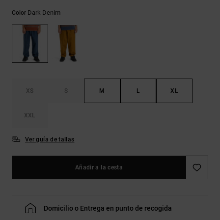
Bolsos &
respuestas a
Mochilas
Dark Denim
Color
las
preguntas
más
Carteras
frecuentes y
accede a
nuestro
formulario
de contacto.
XS
S
M
L
XL
Consultar
las FAQ
XXL
Ver guía de tallas
Añadir a la cesta
Domicilio o Entrega en punto de recogida