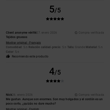
5
/5
Client anonyme vérifié
27. enero 2026
Compra verificada
Tejidos gruesos
Mostrar original - Français
Comodidad
: 5
Relación calidad-precio
: 5
Talla
: Grande
Material
: 5
/5
/5
/5
Color
: 5
/5
Recomiendo este producto
4
/5
Nick
26. enero 2026
Compra verificada
Me gustan. Aunque son enormes. Son muy holgados y el cordón es un
poco corto, ¿quizás no dure mucho?
Mostrar original - English