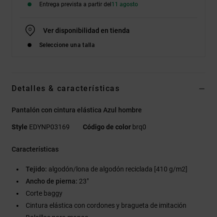
Entrega prevista a partir del
11 agosto
Ver disponibilidad en tienda
Seleccione una talla
Detalles & características
Pantalón con cintura elástica Azul hombre
Style
EDYNP03169
Código de color
brq0
Características
Tejido:
algodón/lona de algodón reciclada [410 g/m2]
Ancho de pierna:
23"
Corte baggy
Cintura elástica con cordones y bragueta de imitación