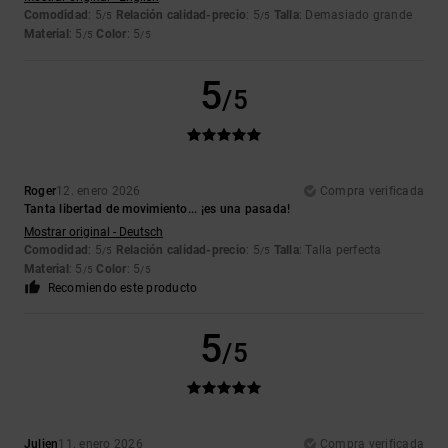
Comodidad
: 5
Relación calidad-precio
: 5
Talla
: Demasiado grande
/5
/5
Material
: 5
Color
: 5
/5
/5
5
/5
Roger
12. enero 2026
Compra verificada
Tanta libertad de movimiento... ¡es una pasada!
Mostrar original - Deutsch
Comodidad
: 5
Relación calidad-precio
: 5
Talla
: Talla perfecta
/5
/5
Material
: 5
Color
: 5
/5
/5
Recomiendo este producto
5
/5
Julien
11. enero 2026
Compra verificada