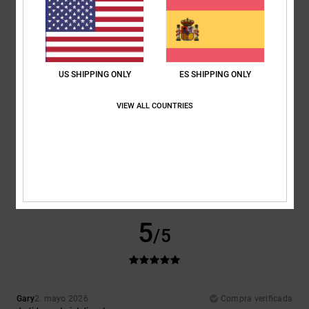
Comodidad
Relación calidad-precio
5.0
4.5
US SHIPPING ONLY
ES SHIPPING ONLY
Talla
Material
5.0
VIEW ALL COUNTRIES
Demasiado pequeño
Demasiado grande
Color
5.0
5
/5
Gary
2. mayo 2026
Compra verificada