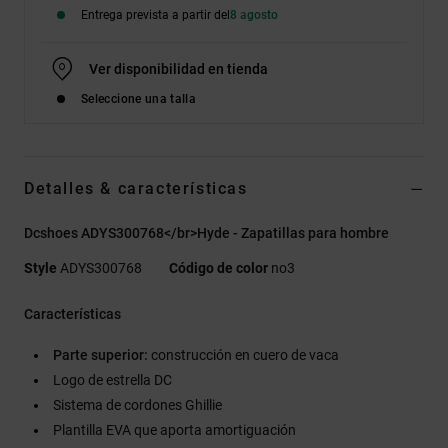
Entrega prevista a partir del
8 agosto
Ver disponibilidad en tienda
Seleccione una talla
Detalles & características
Dcshoes ADYS300768</br>Hyde - Zapatillas para hombre
Style
ADYS300768
Código de color
no3
Características
Parte superior:
construcción en cuero de vaca
Logo de estrella DC
Sistema de cordones Ghillie
Plantilla EVA que aporta amortiguación