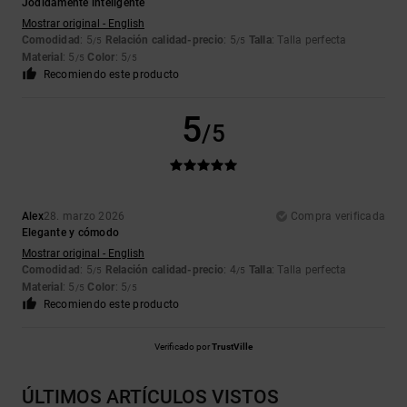
Jodidamente inteligente
Mostrar original - English
Comodidad
: 5
Relación calidad-precio
: 5
Talla
: Talla perfecta
/5
/5
Material
: 5
Color
: 5
/5
/5
Recomiendo este producto
5
/5
Alex
28. marzo 2026
Compra verificada
Elegante y cómodo
Mostrar original - English
Comodidad
: 5
Relación calidad-precio
: 4
Talla
: Talla perfecta
/5
/5
Material
: 5
Color
: 5
/5
/5
Recomiendo este producto
Verificado por
TrustVille
ÚLTIMOS ARTÍCULOS VISTOS