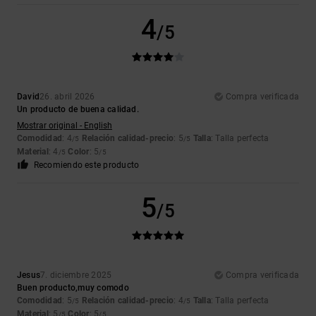
4
/5
David
26. abril 2026
Compra verificada
Un producto de buena calidad.
Mostrar original - English
Comodidad
: 4
Relación calidad-precio
: 5
Talla
: Talla perfecta
/5
/5
Material
: 4
Color
: 5
/5
/5
Recomiendo este producto
5
/5
Jesus
7. diciembre 2025
Compra verificada
Buen producto,muy comodo
Comodidad
: 5
Relación calidad-precio
: 4
Talla
: Talla perfecta
/5
/5
Material
: 5
Color
: 5
/5
/5