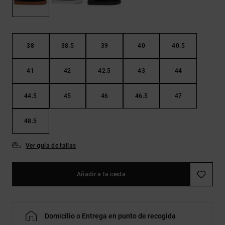
Bolsos &
respuestas a
Mochilas
las
preguntas
más
Carteras
frecuentes y
38
38.5
39
40
40.5
accede a
nuestro
41
42
42.5
43
44
formulario
de contacto.
44.5
45
46
46.5
47
Consultar
las FAQ
48.5
Ver guía de tallas
Añadir a la cesta
Domicilio o Entrega en punto de recogida