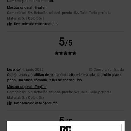
Cómodo y de buena calidad.
Mostrar original - English
Comodidad
: 5
Relación calidad-precio
: 5
Talla
: Talla perfecta
/5
/5
Material
: 5
Color
: 5
/5
/5
Recomiendo este producto
5
/5
Levente
14. junio 2026
Compra verificada
Quería unas zapatillas de skate de diseño minimalista, de estilo plano
y con una suela cómoda. Y las he conseguido.
Mostrar original - English
Comodidad
: 5
Relación calidad-precio
: 5
Talla
: Talla perfecta
/5
/5
Material
: 5
Color
: 5
/5
/5
Recomiendo este producto
5
/5