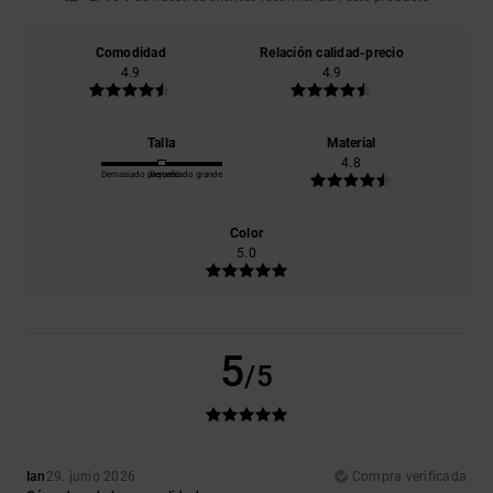
Comodidad
Relación calidad-precio
4.9
4.9
Talla
Material
4.8
Demasiado pequeño
Demasiado grande
Color
5.0
5
/5
Ian
29. junio 2026
Compra verificada