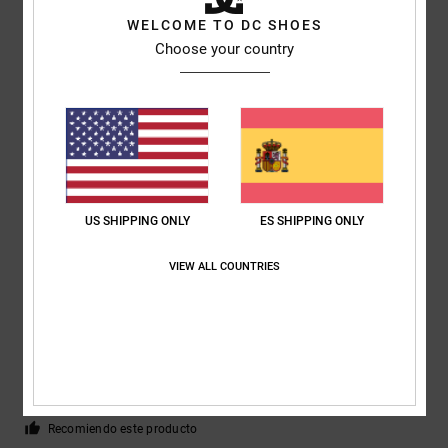
WELCOME TO DC SHOES
Choose your country
Benjamin
18. mayo 2026
Compra verificada
¡Perfecto!
Mostrar original - Français
Comodidad
: 5
Relación calidad-precio
: 5
Talla
: Talla perfecta
/5
/5
Material
: 4
Color
: 5
/5
/5
Recomiendo este producto
5
/5
US SHIPPING ONLY
ES SHIPPING ONLY
VIEW ALL COUNTRIES
Holly
29. abril 2026
Compra verificada
Los zapatos están bien hechos y se nota que son de buena calidad. Se
ajustan bien y tienen un aspecto elegante y moderno.
Mostrar original - English
Comodidad
: 5
Relación calidad-precio
: 5
Talla
: Talla perfecta
/5
/5
Material
: 5
Color
: 5
/5
/5
Recomiendo este producto