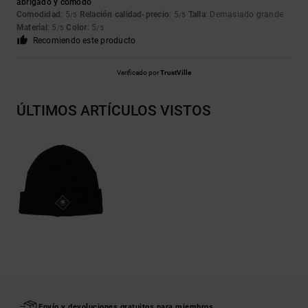
abrigado y cómodo
Comodidad
: 5
Relación calidad-precio
: 5
Talla
: Demasiado grande
/5
/5
Material
: 5
Color
: 5
/5
/5
Recomiendo este producto
Verificado por
TrustVille
ÚLTIMOS ARTÍCULOS VISTOS
Envío y devoluciones gratuitos para miembros