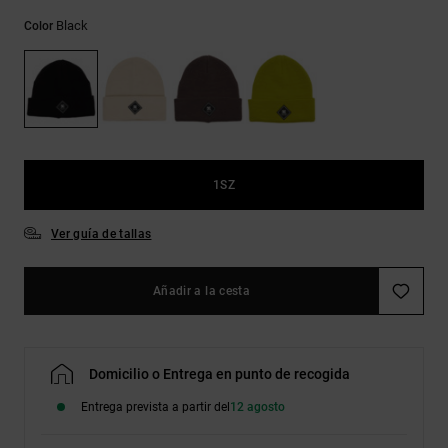
Bolsos &
respuestas a
Mochilas
Black
Color
las
preguntas
más
Carteras
frecuentes y
accede a
nuestro
formulario
de contacto.
1SZ
Consultar
las FAQ
Ver guía de tallas
Añadir a la cesta
Domicilio o Entrega en punto de recogida
Entrega prevista a partir del
12 agosto