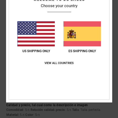
Recomiendo este producto
Choose your country
5
/5
Javier
23. febrero 2026
Compra verificada
Genial
US SHIPPING ONLY
ES SHIPPING ONLY
Relación calidad-precio
: 5
Talla
: Talla perfecta
Material
: 5
Color
: 5
/5
/5
/5
Recomiendo este producto
VIEW ALL COUNTRIES
5
/5
Pedro
13. enero 2026
Compra verificada
Calidad y precio, tal cual como la descripción e imagen
Comodidad
: 5
Relación calidad-precio
: 5
Talla
: Talla perfecta
/5
/5
Material
: 5
Color
: 5
/5
/5