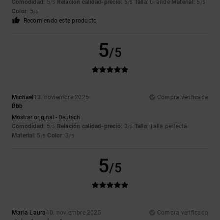
Comodidad
: 5
Relación calidad-precio
: 5
Talla
: Grande
Material
: 5
/5
/5
/5
Color
: 5
/5
Recomiendo este producto
5
/5
Michael
13. noviembre 2025
Compra verificada
Bbb
Mostrar original - Deutsch
Comodidad
: 5
Relación calidad-precio
: 3
Talla
: Talla perfecta
/5
/5
Material
: 5
Color
: 3
/5
/5
5
/5
Maria Laura
10. noviembre 2025
Compra verificada