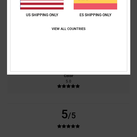
basado en
2 reseñas verificadas
desde junio 2026
El 50% de nuestros clientes recomiendan este producto
US SHIPPING ONLY
ES SHIPPING ONLY
Comodidad
Relación calidad-precio
VIEW ALL COUNTRIES
5.0
4.0
Talla
Material
5.0
Demasiado pequeño
Demasiado grande
Color
5.0
5
/5