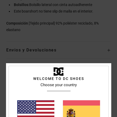
Bolsillos:
Bolsillo lateral con cinta autoadherente
Este boarshort no tiene slip de malla en el interior.
Composición
[Tejido principal] 92% poliéster reciclado, 8%
elastano
Envios y Devoluciones
Reseñas de los clientes
WELCOME TO DC SHOES
Choose your country
Puntuación media
5.0
/5