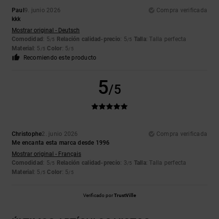
Paul
9. junio 2026
Compra verificada
kkk
Mostrar original - Deutsch
Comodidad
: 5
Relación calidad-precio
: 5
Talla
: Talla perfecta
/5
/5
Material
: 5
Color
: 5
/5
/5
Recomiendo este producto
5
/5
Christophe
2. junio 2026
Compra verificada
Me encanta esta marca desde 1996
Mostrar original - Français
Comodidad
: 5
Relación calidad-precio
: 3
Talla
: Talla perfecta
/5
/5
Material
: 5
Color
: 5
/5
/5
Verificado por
TrustVille