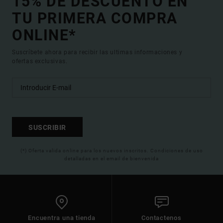
15% DE DESCUENTO EN
TU PRIMERA COMPRA
ONLINE*
Suscríbete ahora para recibir las ultimas informaciones y
ofertas exclusivas.
SUSCRIBIR
(*) Oferta valida online para los nuevos inscritos. Condiciones de uso
detalladas en el email de bienvenida
Encuentra una tienda
Contactenos