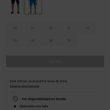
Bolsos &
respuestas a
Mochilas
las
preguntas
más
Carteras
frecuentes y
accede a
28
29
30
31
32
nuestro
formulario
de contacto.
33
34
36
38
Consultar
las FAQ
Agotado
Este artículo se encuentra fuera de stock.
Comprar otras opciones
Ver disponibilidad en tienda
Seleccione una talla