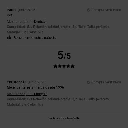
Paul
9. junio 2026
Compra verificada
kkk
Mostrar original - Deutsch
Comodidad
: 5
Relación calidad-precio
: 5
Talla
: Talla perfecta
/5
/5
Material
: 5
Color
: 5
/5
/5
Recomiendo este producto
5
/5
Christophe
2. junio 2026
Compra verificada
Me encanta esta marca desde 1996
Mostrar original - Français
Comodidad
: 5
Relación calidad-precio
: 3
Talla
: Talla perfecta
/5
/5
Material
: 5
Color
: 5
/5
/5
Verificado por
TrustVille