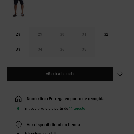
Bolsos &
respuestas a
Mochilas
las
preguntas
más
Carteras
frecuentes y
accede a
28
29
30
31
32
nuestro
formulario
de contacto.
33
34
36
38
Consultar
las FAQ
Añadir a la cesta
Domicilio o Entrega en punto de recogida
Entrega prevista a partir del
11 agosto
Ver disponibilidad en tienda
Seleccione una talla