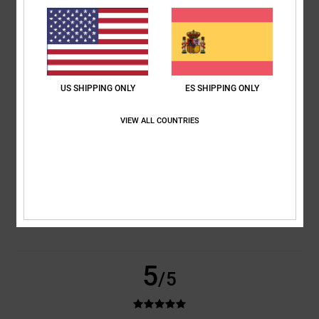
basado en
2 reseñas verificadas
desde junio 2026
El 50% de nuestros clientes recomiendan este producto
Comodidad
Relación calidad-precio
5.0
4.0
US SHIPPING ONLY
ES SHIPPING ONLY
VIEW ALL COUNTRIES
Talla
Material
5.0
Demasiado pequeño
Demasiado grande
Color
5.0
5
/5