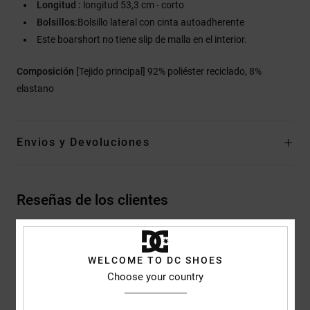
Longitud :
longitud 53,3 cm - corto
Bolsillos:
Bolsillo lateral con cinta autoadherente
Este boarshort no tiene slip de malla en el interior.
Composición
[Tejido principal] 92% poliéster reciclado, 8%
elastano
Envios y Devoluciones
Reseñas de los clientes
Puntuación media
WELCOME TO DC SHOES
5.0
Choose your country
/5