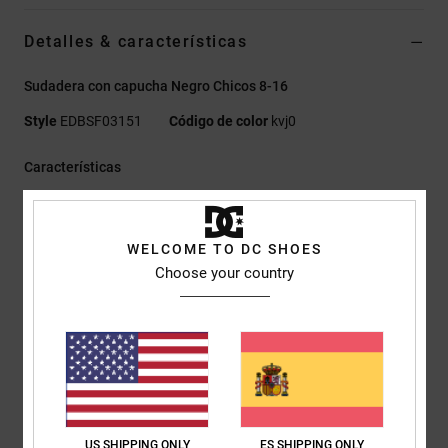
Detalles & características
Sudadera con capucha Negro Chicos 8-16
Style
EDBSF03151
Código de color
kvj0
Características
Tejido:
terry francés de 55% algodón, 25% algodón
reciclado y 20% poliéster reciclado [280 g/m2]
WELCOME TO DC SHOES
Corte:
normal
Choose your country
con capucha
Bolsillos canguro
Impresión de plastisol en el pecho izquierdo
Cinta de refuerzo de espiga en el cuello
Ojales metálicos
Cordón plano con puntas metálicas
Detalles RESOLVE
US SHIPPING ONLY
ES SHIPPING ONLY