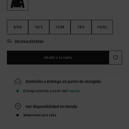
Bolsos &
respuestas a
Mochilas
las
preguntas
más
Carteras
frecuentes y
8/XS
10/S
12/M
14/L
16/XL
accede a
nuestro
formulario
Ver guía de tallas
de contacto.
Consultar
Añadir a la cesta
las FAQ
Domicilio o Entrega en punto de recogida
Entrega prevista a partir del
8 agosto
Ver disponibilidad en tienda
Seleccione una talla